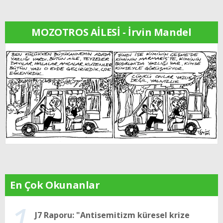
MOZOTROS AİLESİ - İrvin Mandel
En Çok Okunanlar
1
J7 Raporu: "Antisemitizm küresel krize