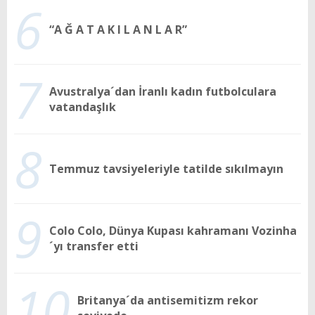
6
“A Ğ A T A K I L A N L A R”
7
Avustralya´dan İranlı kadın futbolculara
vatandaşlık
8
Temmuz tavsiyeleriyle tatilde sıkılmayın
9
Colo Colo, Dünya Kupası kahramanı Vozinha
´yı transfer etti
10
Britanya´da antisemitizm rekor