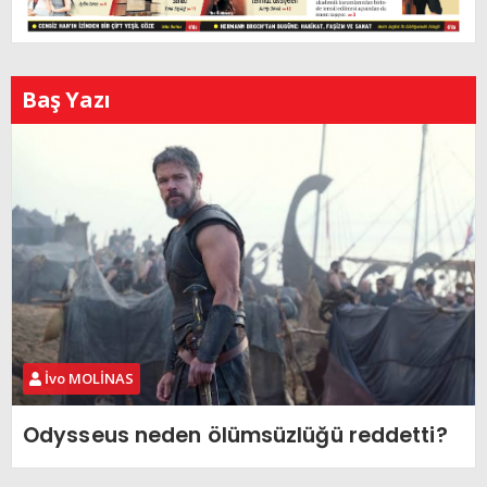
Baş Yazı
İvo MOLİNAS
Odysseus neden ölümsüzlüğü reddetti?