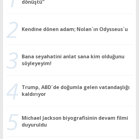
dönüştü"
2
Kendine dönen adam; Nolan´ın Odysseus´u
3
Bana seyahatini anlat sana kim olduğunu
söyleyeyim!
4
Trump, ABD´de doğumla gelen vatandaşlığı
kaldırıyor
5
Michael Jackson biyografisinin devam filmi
duyuruldu