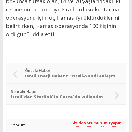
boyunca tutsak olan, 61 ve 70 yaşlarındaki iki
rehinenin durumu iyi. İsrail ordusu kurtarma
operasyonu için, üç Hamaslı’yı öldürdüklerini
belirtirken, Hamas operasyonda 100 kişinin
öldüğünü iddia etti.
Önceki Haber
İsrail Enerji Bakanı: “İsrail-Suudi anlaşması İran´a bağlı”
Sonraki Haber
İsrail´den Starlink´in Gazze´de kullanılmasına onay
Siz de yorumunuzu yapın
0 Yorum