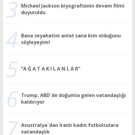
3
Michael Jackson biyografisinin devam filmi
duyuruldu
4
Bana seyahatini anlat sana kim olduğunu
söyleyeyim!
5
“A Ğ A T A K I L A N L A R”
6
Trump, ABD´de doğumla gelen vatandaşlığı
kaldırıyor
7
Avustralya´dan İranlı kadın futbolculara
vatandaşlık