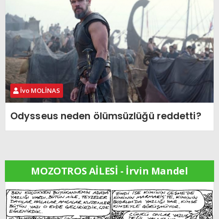
İvo MOLİNAS
Odysseus neden ölümsüzlüğü reddetti?
MOZOTROS AİLESİ - İrvin Mandel