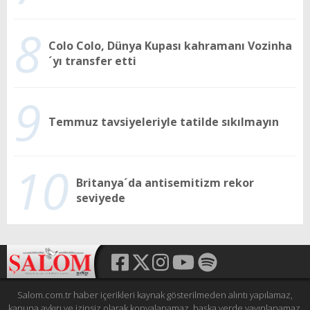
8
Colo Colo, Dünya Kupası kahramanı Vozinha
´yı transfer etti
9
Temmuz tavsiyeleriyle tatilde sıkılmayın
10
Britanya´da antisemitizm rekor
seviyede
Salom.com.tr haber içerikleri kaynak gösterilmeden alıntı yapılamaz,
kanuna aykırı ve izinsiz olarak kopyalanamaz, başka yerde yayınlanamaz.