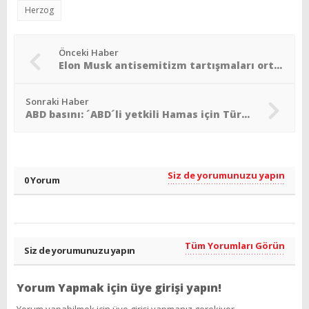
Herzog
Önceki Haber
Elon Musk antisemitizm tartışmaları ortasında İsrail´de
Sonraki Haber
ABD basını: ´ABD´li yetkili Hamas için Türkiye´ye geliyor´
Siz de yorumunuzu yapın
0 Yorum
Tüm Yorumları Görün
Siz de yorumunuzu yapın
Yorum Yapmak için üye girişi yapın!
Yorum yapabilmek için üye girişi yapmanız gerekiyor..