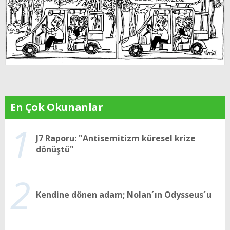
En Çok Okunanlar
1
J7 Raporu: "Antisemitizm küresel krize
dönüştü"
2
Kendine dönen adam; Nolan´ın Odysseus´u