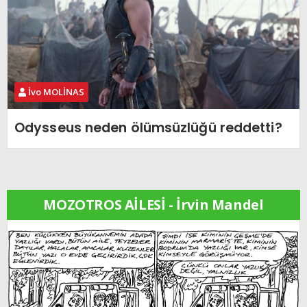
İvo MOLİNAS
Odysseus neden ölümsüzlüğü reddetti?
MOZOTROS AİLESİ - İrvin Mandel