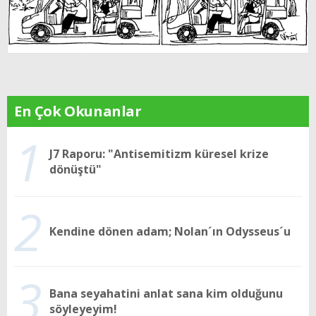
En Çok Okunanlar
1
J7 Raporu: "Antisemitizm küresel krize
dönüştü"
2
Kendine dönen adam; Nolan´ın Odysseus´u
3
Bana seyahatini anlat sana kim olduğunu
söyleyeyim!