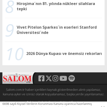
8
Hiroşima´nın 81. yılında nükleer silahlara
tepki
9
Vivet Pitelon Sparkes´in eserleri Stanford
Üniversitesi´nde
10
2026 Dünya Kupası ve önemsiz rekorları
Salom.com.tr haber içerikleri kaynak gösterilmeden alıntı yapılamaz,
kanuna aykırı ve izinsiz olarak kopyalanamaz, başka yerde yayınlanamaz.
© Şalom Haftalık Siyasi ve Kültürel Gazete
6698 sayılı Kişisel Verilerin Korunması Kanunu uyarınca hazırlanmış
Tüm hakları saklıdır.