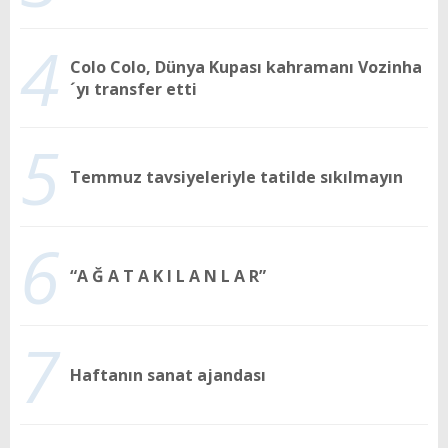
4
Colo Colo, Dünya Kupası kahramanı Vozinha
´yı transfer etti
5
Temmuz tavsiyeleriyle tatilde sıkılmayın
6
“A Ğ A T A K I L A N L A R”
7
Haftanın sanat ajandası