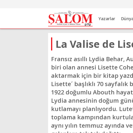
Yazarlar
Düny
La Valise de Lis
Fransız asıllı Lydia Behar, 
biri olan annesi Lisette Coh
aktarmak için bir kitap yazdı
Lisette´ başlıklı 70 sayfalık 
1922 doğumlu Abouth hayatt
Lydia annesinin doğum günü
kutlamayı planlıyordu. Lutet
toplama kampından kurtulanl
aynı yılın temmuz ayında ve