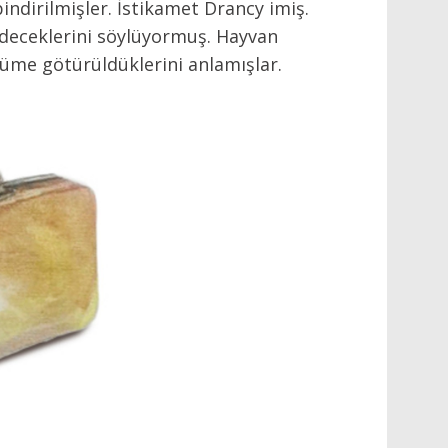
indirilmişler. İstikamet Drancy imiş.
ideceklerini söylüyormuş. Hayvan
lüme götürüldüklerini anlamışlar.