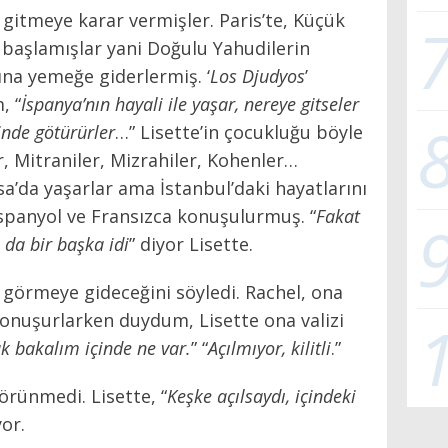
gitmeye karar vermişler. Paris’te, Küçük
başlamışlar yani Doğulu Yahudilerin
a yemeğe giderlermiş. ‘
Los Djudyos
’
, “
İspanya’nın hayali ile yaşar, nereye gitseler
rinde götürürler
…” Lisette’in çocukluğu böyle
, Mitraniler, Mizrahiler, Kohenler…
a’da yaşarlar ama İstanbul’daki hayatlarını
Espanyol ve Fransızca konuşulurmuş. “
Fakat
da bir başka idi
” diyor Lisette.
’i görmeye gideceğini söyledi. Rachel, ona
onuşurlarken duydum, Lisette ona valizi
k bakalım içinde ne var.
” “
Açılmıyor, kilitli
.”
örünmedi. Lisette, “
Keşke açılsaydı, içindeki
yor.