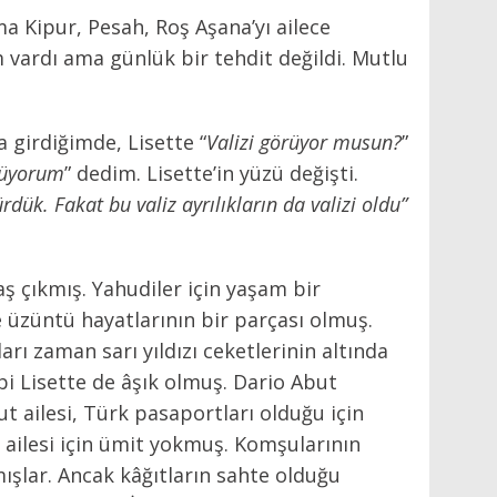
ama Kipur, Pesah, Roş Aşana’yı ailece
 vardı ama günlük bir tehdit değildi. Mutlu
a girdiğimde, Lisette “
Valizi görüyor musun?
”
müyorum
” dedim. Lisette’in yüzü değişti.
rdük. Fakat bu valiz ayrılıkların da valizi oldu”
aş çıkmış. Yahudiler için yaşam bir
züntü hayatlarının bir parçası olmuş.
rı zaman sarı yıldızı ceketlerinin altında
bi Lisette de âşık olmuş. Dario Abut
t ailesi, Türk pasaportları olduğu için
n ailesi için ümit yokmuş. Komşularının
ışlar. Ancak kâğıtların sahte olduğu