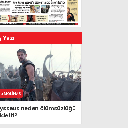
ş Yazı
vo MOLİNAS
ysseus neden ölümsüzlüğü
ddetti?