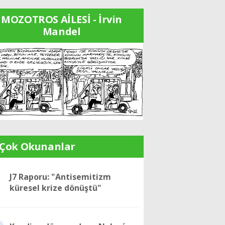
MOZOTROS AİLESİ - İrvin
Mandel
 Çok Okunanlar
1
J7 Raporu: "Antisemitizm
küresel krize dönüştü"