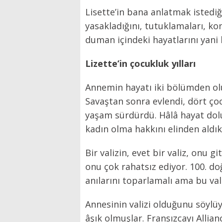
Lisette’in bana anlatmak istediğ
yasakladığını, tutuklamaları, kon
duman içindeki hayatlarını yani 
Lizette’in çocukluk yılları
Annemin hayatı iki bölümden olu
Savaştan sonra evlendi, dört çoc
yaşam sürdürdü. Hâlâ hayat dolu 
kadın olma hakkını elinden aldıkl
Bir valizin, evet bir valiz, onu g
onu çok rahatsız ediyor. 100. d
anılarını toparlamalı ama bu va
Annesinin valizi olduğunu söylüy
âşık olmuşlar. Fransızcayı Allia