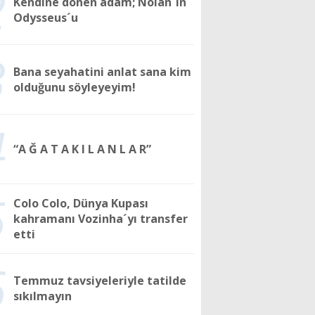
2
Kendine dönen adam; Nolan´ın
Odysseus´u
3
Bana seyahatini anlat sana kim
olduğunu söyleyeyim!
4
“A Ğ A T A K I L A N L A R”
5
Colo Colo, Dünya Kupası
kahramanı Vozinha´yı transfer
etti
6
Temmuz tavsiyeleriyle tatilde
sıkılmayın