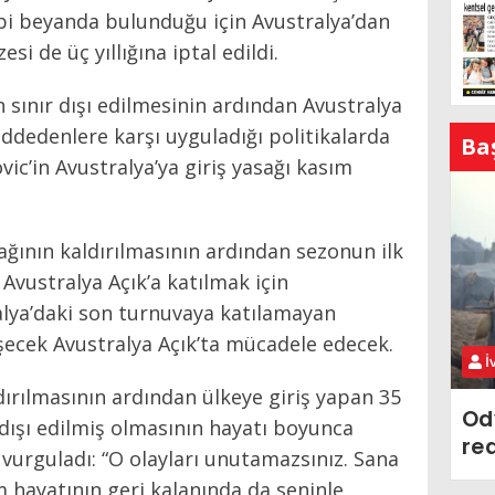
bi beyanda bulunduğu için Avustralya’dan
zesi de üç yıllığına iptal edildi.
 sınır dışı edilmesinin ardından Avustralya
ddedenlere karşı uyguladığı politikalarda
Ba
vic’in Avustralya’ya giriş yasağı kasım
ağının kaldırılmasının ardından sezonun ilk
Avustralya Açık’a katılmak için
ralya’daki son turnuvaya katılamayan
şecek Avustralya Açık’ta mücadele edecek.
İ
ldırılmasının ardından ülkeye giriş yapan 35
Od
 dışı edilmiş olmasının hayatı boyunca
re
e vurguladı: “O olayları unutamazsınız. Sana
m hayatının geri kalanında da seninle