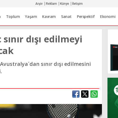
Arşiv
Reklam
Künye
İletişim
a
Toplum
Yaşam
Kavram
Sanat
Perspektif
Ekonomi
sınır dışı edilmeyi
cak
 Avustralya´dan sınır dışı edilmesini
.