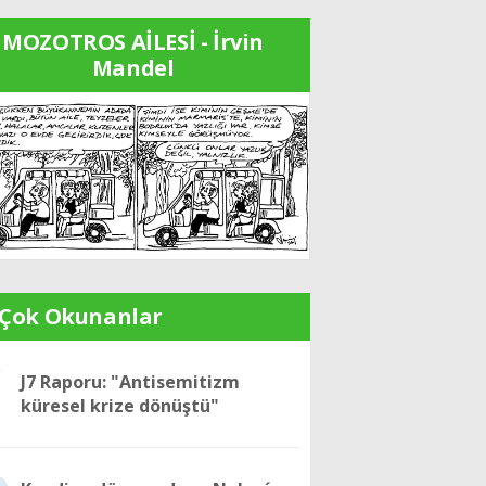
MOZOTROS AİLESİ - İrvin
Mandel
 Çok Okunanlar
1
J7 Raporu: "Antisemitizm
küresel krize dönüştü"