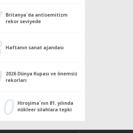
7
Britanya´da antisemitizm
rekor seviyede
8
Haftanın sanat ajandası
9
2026 Dünya Kupası ve önemsiz
rekorları
10
Hiroşima´nın 81. yılında
nükleer silahlara tepki