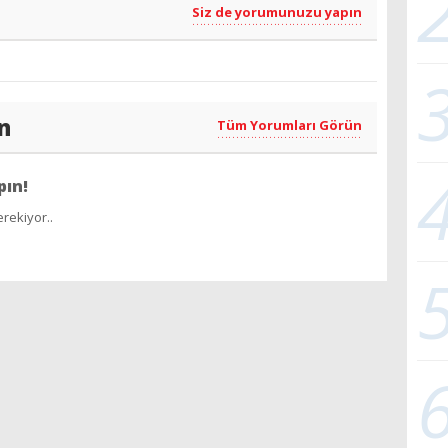
Siz de yorumunuzu yapın
n
Tüm Yorumları Görün
pın!
rekiyor..