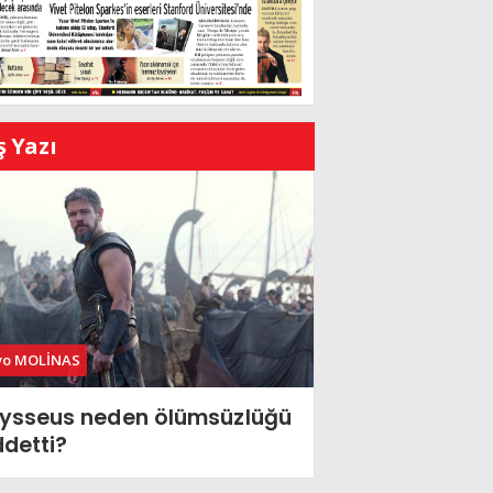
ş Yazı
vo MOLİNAS
ysseus neden ölümsüzlüğü
ddetti?