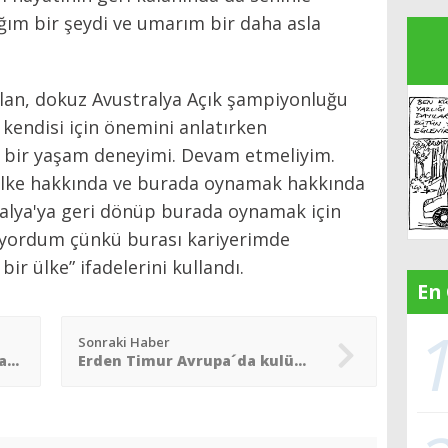
ğım bir şeydi ve umarım bir daha asla
an, dokuz Avustralya Açık şampiyonluğu
kendisi için önemini anlatırken
i bir yaşam deneyimi. Devam etmeliyim.
ülke hakkında ve burada oynamak hakkında
tralya'ya geri dönüp burada oynamak için
uyordum çünkü burası kariyerimde
ir ülke” ifadelerini kullandı.
En
Sonraki Haber
Gianni Infantino: “Pele´nin adı her ülkede bir stadyuma verilecek”
Erden Timur Avrupa´da kulüp satın aldı