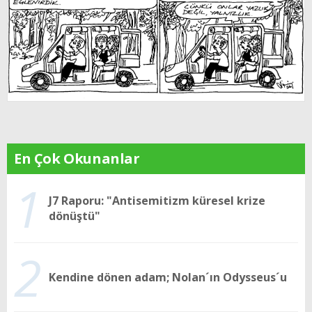
En Çok Okunanlar
1
J7 Raporu: "Antisemitizm küresel krize
dönüştü"
2
Kendine dönen adam; Nolan´ın Odysseus´u