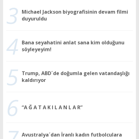
3
Michael Jackson biyografisinin devam filmi
duyuruldu
4
Bana seyahatini anlat sana kim olduğunu
söyleyeyim!
5
Trump, ABD´de doğumla gelen vatandaşlığı
kaldırıyor
6
“A Ğ A T A K I L A N L A R”
7
Avustralya´dan İranlı kadın futbolculara