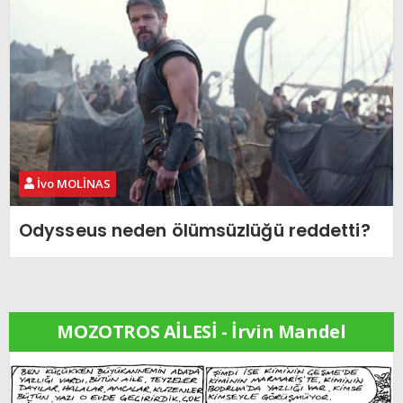
İvo MOLİNAS
Odysseus neden ölümsüzlüğü reddetti?
MOZOTROS AİLESİ - İrvin Mandel