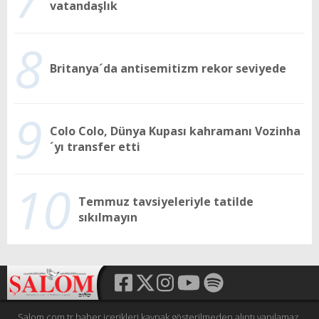
vatandaşlık
8
Britanya´da antisemitizm rekor seviyede
9
Colo Colo, Dünya Kupası kahramanı Vozinha
´yı transfer etti
10
Temmuz tavsiyeleriyle tatilde
sıkılmayın
Salom.com.tr haber içerikleri kaynak gösterilmeden alıntı yapılamaz,