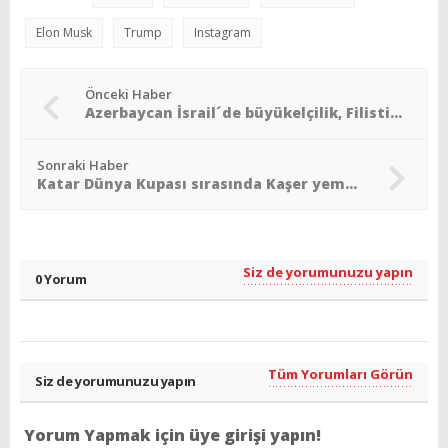
Elon Musk
Trump
Instagram
Önceki Haber
Azerbaycan İsrail´de büyükelçilik, Filistin´de temsilcilik açacak
Sonraki Haber
Katar Dünya Kupası sırasında Kaşer yemeğe izin yok
Siz de yorumunuzu yapın
0 Yorum
Tüm Yorumları Görün
Siz de yorumunuzu yapın
Yorum Yapmak için üye girişi yapın!