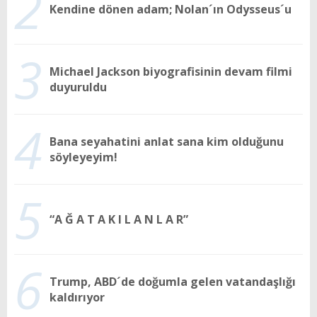
2
Kendine dönen adam; Nolan´ın Odysseus´u
3
Michael Jackson biyografisinin devam filmi
duyuruldu
4
Bana seyahatini anlat sana kim olduğunu
söyleyeyim!
5
“A Ğ A T A K I L A N L A R”
6
Trump, ABD´de doğumla gelen vatandaşlığı
kaldırıyor