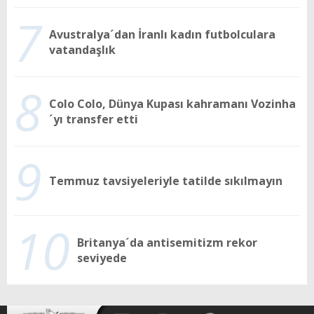
7
Avustralya´dan İranlı kadın futbolculara
vatandaşlık
8
Colo Colo, Dünya Kupası kahramanı Vozinha
´yı transfer etti
9
Temmuz tavsiyeleriyle tatilde sıkılmayın
10
Britanya´da antisemitizm rekor
seviyede