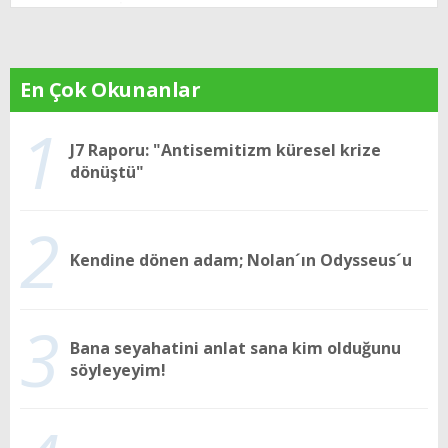
En Çok Okunanlar
1
J7 Raporu: "Antisemitizm küresel krize
dönüştü"
2
Kendine dönen adam; Nolan´ın Odysseus´u
3
Bana seyahatini anlat sana kim olduğunu
söyleyeyim!