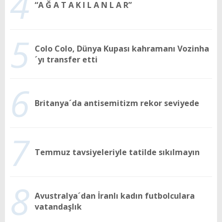
4
“A Ğ A T A K I L A N L A R”
5
Colo Colo, Dünya Kupası kahramanı Vozinha
´yı transfer etti
6
Britanya´da antisemitizm rekor seviyede
7
Temmuz tavsiyeleriyle tatilde sıkılmayın
8
Avustralya´dan İranlı kadın futbolculara
vatandaşlık