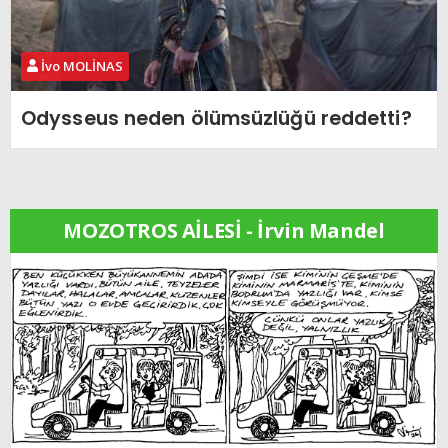
İvo MOLİNAS
Odysseus neden ölümsüzlüğü reddetti?
MOZOTROS AİLESİ - İrvin Mandel