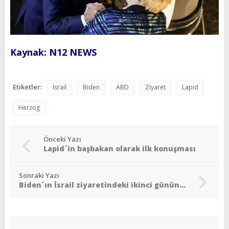
Kaynak: N12 NEWS
Etiketler:
İsrail
Biden
ABD
Ziyaret
Lapid
Herzog
Önceki Yazı
Lapid´in başbakan olarak ilk konuşması
Sonraki Yazı
Biden´ın İsrail ziyaretindeki ikinci gününden özetler