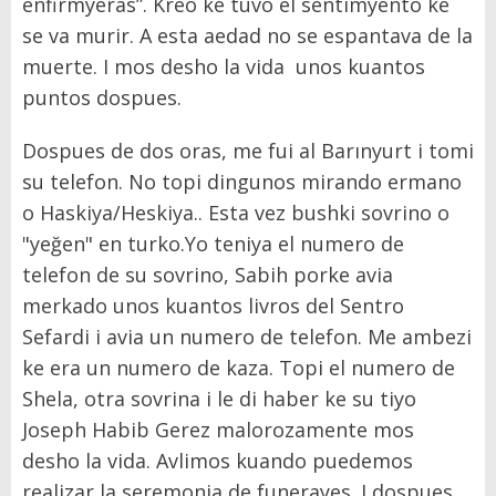
enfirmyeras”. Kreo ke tuvo el sentimyento ke
se va murir. A esta aedad no se espantava de la
muerte. I mos desho la vida unos kuantos
puntos dospues.
Dospues de dos oras, me fui al Barınyurt i tomi
su telefon. No topi dingunos mirando ermano
o Haskiya/Heskiya.. Esta vez bushki sovrino o
"yeğen" en turko.Yo teniya el numero de
telefon de su sovrino, Sabih porke avia
merkado unos kuantos livros del Sentro
Sefardi i avia un numero de telefon. Me ambezi
ke era un numero de kaza. Topi el numero de
Shela, otra sovrina i le di haber ke su tiyo
Joseph Habib Gerez malorozamente mos
desho la vida. Avlimos kuando puedemos
realizar la seremonia de funerayes. I dospues