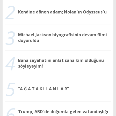
2
Kendine dönen adam; Nolan´ın Odysseus´u
3
Michael Jackson biyografisinin devam filmi
duyuruldu
4
Bana seyahatini anlat sana kim olduğunu
söyleyeyim!
5
“A Ğ A T A K I L A N L A R”
6
Trump, ABD´de doğumla gelen vatandaşlığı