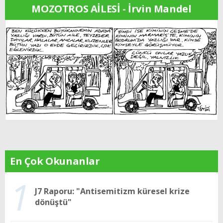
MOZOTROS AİLESİ - İrvin Mandel
En Çok Okunanlar
1
J7 Raporu: "Antisemitizm küresel krize
dönüştü"