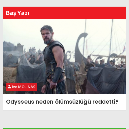
Baş Yazı
İvo MOLİNAS
Odysseus neden ölümsüzlüğü reddetti?