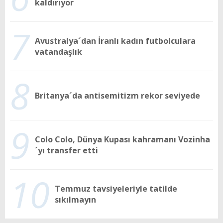
kaldırıyor
7
Avustralya´dan İranlı kadın futbolculara
vatandaşlık
8
Britanya´da antisemitizm rekor seviyede
9
Colo Colo, Dünya Kupası kahramanı Vozinha
´yı transfer etti
10
Temmuz tavsiyeleriyle tatilde
sıkılmayın