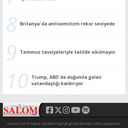
8
Britanya´da antisemitizm rekor seviyede
9
Temmuz tavsiyeleriyle tatilde sıkılmayın
10
Trump, ABD´de doğumla gelen
vatandaşlığı kaldırıyor
Salom.com.tr haber içerikleri kaynak gösterilmeden alıntı yapılamaz,