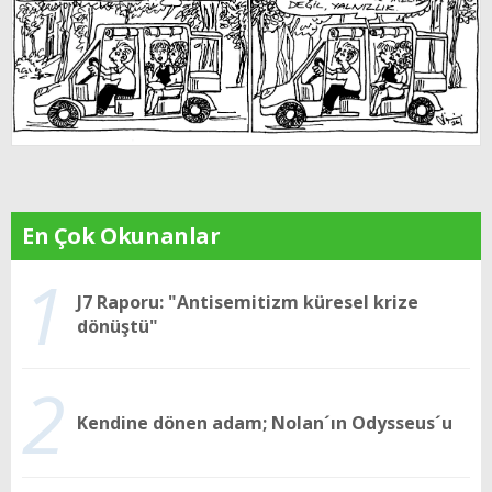
En Çok Okunanlar
1
J7 Raporu: "Antisemitizm küresel krize
dönüştü"
2
Kendine dönen adam; Nolan´ın Odysseus´u