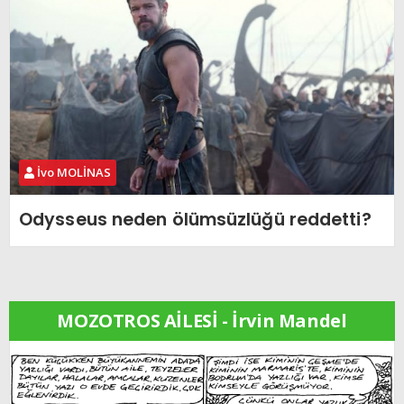
İvo MOLİNAS
Odysseus neden ölümsüzlüğü reddetti?
MOZOTROS AİLESİ - İrvin Mandel