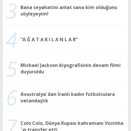
3
Bana seyahatini anlat sana kim olduğunu
söyleyeyim!
4
“A Ğ A T A K I L A N L A R”
5
Michael Jackson biyografisinin devam filmi
duyuruldu
6
Avustralya´dan İranlı kadın futbolculara
vatandaşlık
7
Colo Colo, Dünya Kupası kahramanı Vozinha
´yı transfer etti