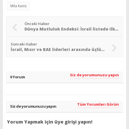
Mila Kunis
Önceki Haber
Dünya Mutluluk Endeksi: İsrail listede ilk 10´da
Sonraki Haber
İsrail, Mısır ve BAE liderleri arasında üçlü zirve
Siz de yorumunuzu yapın
0 Yorum
Tüm Yorumları Görün
Siz de yorumunuzu yapın
Yorum Yapmak için üye girişi yapın!