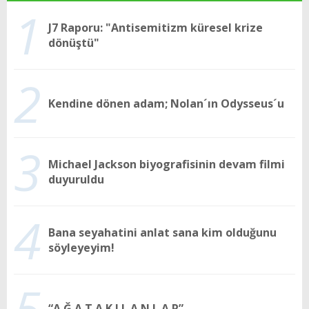
1
J7 Raporu: "Antisemitizm küresel krize
dönüştü"
2
Kendine dönen adam; Nolan´ın Odysseus´u
3
Michael Jackson biyografisinin devam filmi
duyuruldu
4
Bana seyahatini anlat sana kim olduğunu
söyleyeyim!
5
“A Ğ A T A K I L A N L A R”