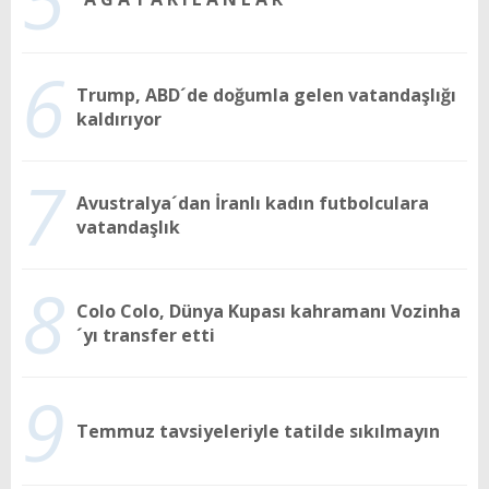
6
Trump, ABD´de doğumla gelen vatandaşlığı
kaldırıyor
7
Avustralya´dan İranlı kadın futbolculara
vatandaşlık
8
Colo Colo, Dünya Kupası kahramanı Vozinha
´yı transfer etti
9
Temmuz tavsiyeleriyle tatilde sıkılmayın