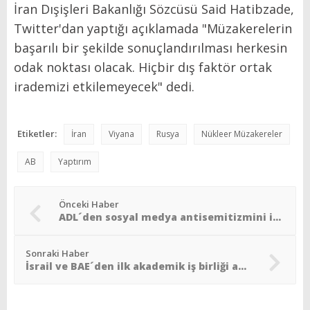
İran Dışişleri Bakanlığı Sözcüsü Said Hatibzade,
Twitter'dan yaptığı açıklamada "Müzakerelerin
başarılı bir şekilde sonuçlandırılması herkesin
odak noktası olacak. Hiçbir dış faktör ortak
irademizi etkilemeyecek" dedi.
Etiketler:
İran
Viyana
Rusya
Nükleer Müzakereler
AB
Yaptırım
Önceki Haber
ADL´den sosyal medya antisemitizmini izlemek için yeni algoritma
Sonraki Haber
İsrail ve BAE´den ilk akademik iş birliği anlaşması