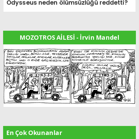
Odysseus neden ölümsüzlüğü reddetti?
MOZOTROS AİLESİ - İrvin Mandel
En Çok Okunanlar