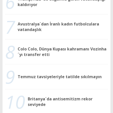
6
kaldırıyor
7
Avustralya´dan İranlı kadın futbolculara
vatandaşlık
8
Colo Colo, Dünya Kupası kahramanı Vozinha
´yı transfer etti
9
Temmuz tavsiyeleriyle tatilde sıkılmayın
10
Britanya´da antisemitizm rekor
seviyede