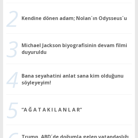
2
Kendine dönen adam; Nolan´ın Odysseus´u
3
Michael Jackson biyografisinin devam filmi
duyuruldu
4
Bana seyahatini anlat sana kim olduğunu
söyleyeyim!
5
“A Ğ A T A K I L A N L A R”
Trump, ABD´de doğumla gelen vatandaşlığı