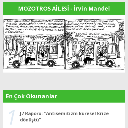
MOZOTROS AİLESİ - İrvin Mandel
En Çok Okunanlar
1
J7 Raporu: "Antisemitizm küresel krize
dönüştü"