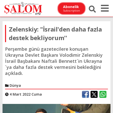
Abonelik
Subscription
Zelenskiy: ''İsrail'den daha fazla
destek bekliyorum''
Perşembe günü gazetecilere konuşan
Ukrayna Devlet Başkanı Volodimir Zelenskiy
İsrail Başbakanı Naftali Bennett´in Ukrayna
´ya daha fazla destek vermesini beklediğini
açıkladı.
Dünya
4 Mart 2022 Cuma