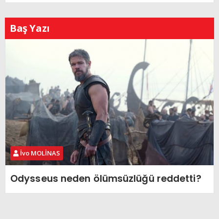
Baş Yazı
İvo MOLİNAS
Odysseus neden ölümsüzlüğü reddetti?