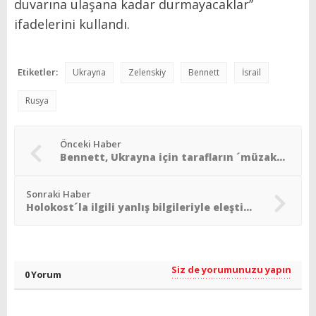
duvarına ulaşana kadar durmayacaklar’’
ifadelerini kullandı.
Etiketler:
Ukrayna
Zelenskiy
Bennett
İsrail
Rusya
Önceki Haber
Bennett, Ukrayna için tarafların ´müzakere masasına oturtulması´ çağrısı yaptı
Sonraki Haber
Holokost´la ilgili yanlış bilgileriyle eleştirilen ´Çizgili Pijamalı Çocuk´un devamı geliyor
Siz de yorumunuzu yapın
0 Yorum