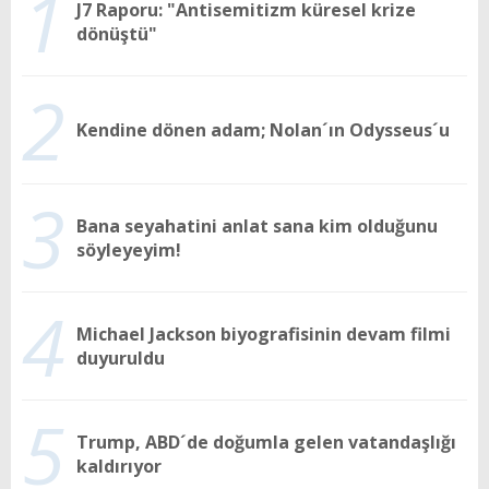
1
J7 Raporu: "Antisemitizm küresel krize
dönüştü"
2
Kendine dönen adam; Nolan´ın Odysseus´u
3
Bana seyahatini anlat sana kim olduğunu
söyleyeyim!
4
Michael Jackson biyografisinin devam filmi
duyuruldu
5
Trump, ABD´de doğumla gelen vatandaşlığı
kaldırıyor