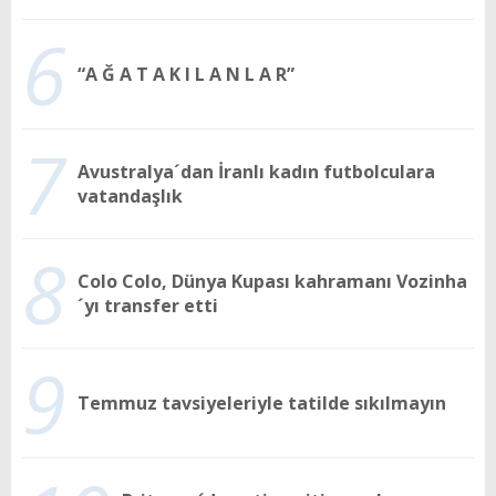
6
“A Ğ A T A K I L A N L A R”
7
Avustralya´dan İranlı kadın futbolculara
vatandaşlık
8
Colo Colo, Dünya Kupası kahramanı Vozinha
´yı transfer etti
9
Temmuz tavsiyeleriyle tatilde sıkılmayın