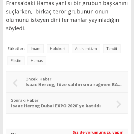
Fransa’daki Hamas yanlısı bir grubun başkanını
suçlarken, birkaç terör grubunun onun
ölümünü isteyen dini fermanlar yayınladığını
söyledi.
Etiketler:
Imam
Holokost
Antisemitizm
Tehdit
Filistin
Hamas
Önceki Haber
Isaac Herzog, füze saldırısına rağmen BAE ziyaretini devam edecek
Sonraki Haber
Isaac Herzog Dubai EXPO 2020´ye katıldı
Siz de yorumunuzu yapın