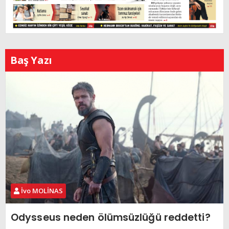
Baş Yazı
İvo MOLİNAS
Odysseus neden ölümsüzlüğü reddetti?