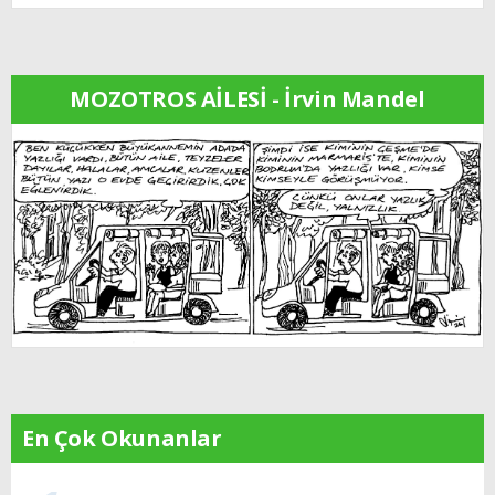
MOZOTROS AİLESİ - İrvin Mandel
En Çok Okunanlar