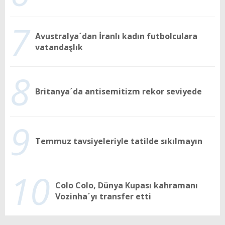
7
Avustralya´dan İranlı kadın futbolculara
vatandaşlık
8
Britanya´da antisemitizm rekor seviyede
9
Temmuz tavsiyeleriyle tatilde sıkılmayın
10
Colo Colo, Dünya Kupası kahramanı
Vozinha´yı transfer etti