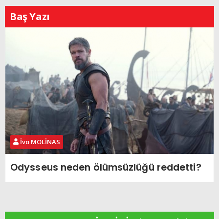
Baş Yazı
İvo MOLİNAS
Odysseus neden ölümsüzlüğü reddetti?