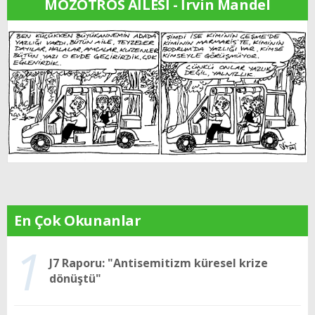
MOZOTROS AİLESİ - İrvin Mandel
En Çok Okunanlar
1
J7 Raporu: "Antisemitizm küresel krize
dönüştü"