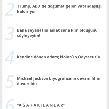
2
Trump, ABD´de doğumla gelen vatandaşlığı
kaldırıyor
3
Bana seyahatini anlat sana kim olduğunu
söyleyeyim!
4
Kendine dönen adam; Nolan´ın Odysseus´u
5
Michael Jackson biyografisinin devam filmi
duyuruldu
6
“A Ğ A T A K I L A N L A R”