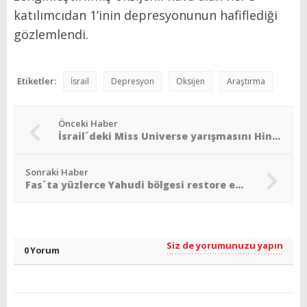
katılımcıdan 1’inin depresyonunun hafiflediği
gözlemlendi.
Etiketler:
İsrail
Depresyon
Oksijen
Araştırma
Önceki Haber
İsrail´deki Miss Universe yarışmasını Hintli güzel kazandı
Sonraki Haber
Fas´ta yüzlerce Yahudi bölgesi restore edilecek
Siz de yorumunuzu yapın
0 Yorum