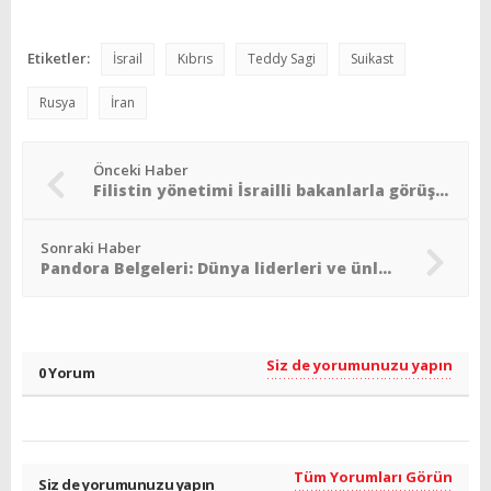
Etiketler:
İsrail
Kıbrıs
Teddy Sagi
Suikast
Rusya
İran
Önceki Haber
Filistin yönetimi İsrailli bakanlarla görüşmek istiyor
Sonraki Haber
Pandora Belgeleri: Dünya liderleri ve ünlülerin mali sırları ifşa edildi
Siz de yorumunuzu yapın
0 Yorum
Tüm Yorumları Görün
Siz de yorumunuzu yapın