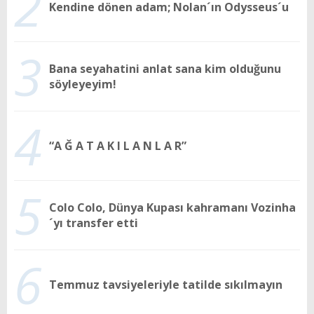
2
Kendine dönen adam; Nolan´ın Odysseus´u
3
Bana seyahatini anlat sana kim olduğunu
söyleyeyim!
4
“A Ğ A T A K I L A N L A R”
5
Colo Colo, Dünya Kupası kahramanı Vozinha
´yı transfer etti
6
Temmuz tavsiyeleriyle tatilde sıkılmayın