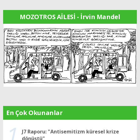
MOZOTROS AİLESİ - İrvin Mandel
En Çok Okunanlar
1
J7 Raporu: "Antisemitizm küresel krize
dönüştü"