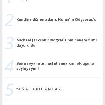
2
Kendine dönen adam; Nolan´ın Odysseus´u
3
Michael Jackson biyografisinin devam filmi
duyuruldu
4
Bana seyahatini anlat sana kim olduğunu
söyleyeyim!
5
“A Ğ A T A K I L A N L A R”