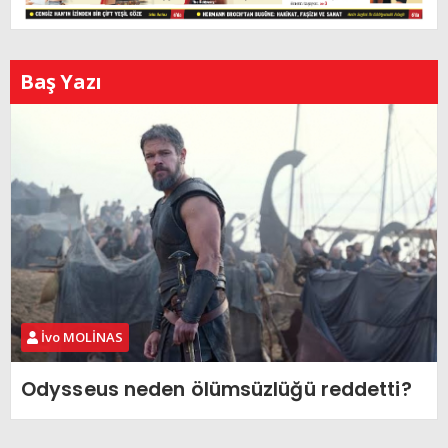
Baş Yazı
İvo MOLİNAS
Odysseus neden ölümsüzlüğü reddetti?