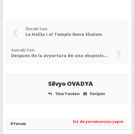
Önceki Yazı
La Halila i el Templo Neve Shalom
Sonraki Yazı
Despues de la avyertura de una ekspozision en la Sinagoga de Ahrida
Silvyo OVADYA
Tüm Yazıları
İletişim
Siz de yorumunuzu yapın
0 Yorum