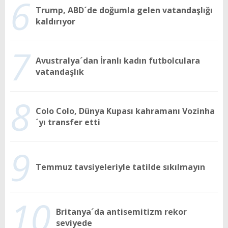
6
Trump, ABD´de doğumla gelen vatandaşlığı
kaldırıyor
7
Avustralya´dan İranlı kadın futbolculara
vatandaşlık
8
Colo Colo, Dünya Kupası kahramanı Vozinha
´yı transfer etti
9
Temmuz tavsiyeleriyle tatilde sıkılmayın
10
Britanya´da antisemitizm rekor
seviyede