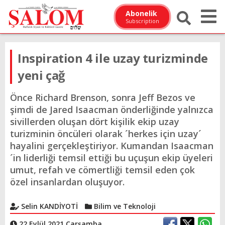
Abonelik
Subscription
Inspiration 4 ile uzay turizminde
yeni çağ
Önce Richard Brenson, sonra Jeff Bezos ve
şimdi de Jared Isaacman önderliğinde yalnızca
sivillerden oluşan dört kişilik ekip uzay
turizminin öncüleri olarak ´herkes için uzay´
hayalini gerçekleştiriyor. Kumandan Isaacman
´in liderliği temsil ettiği bu uçuşun ekip üyeleri
umut, refah ve cömertliği temsil eden çok
özel insanlardan oluşuyor.
Selin KANDİYOTİ
Bilim ve Teknoloji
22 Eylül 2021 Çarşamba