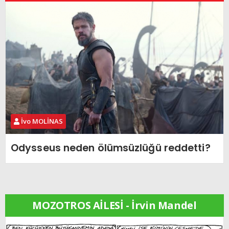
İvo MOLİNAS
Odysseus neden ölümsüzlüğü reddetti?
MOZOTROS AİLESİ - İrvin Mandel