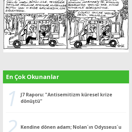
En Çok Okunanlar
1
J7 Raporu: "Antisemitizm küresel krize
dönüştü"
2
Kendine dönen adam; Nolan´ın Odysseus´u