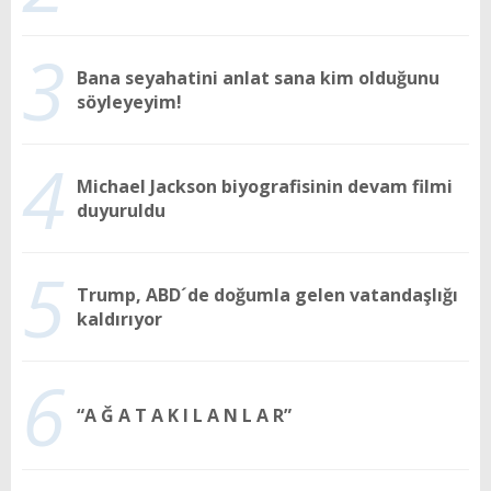
3
Bana seyahatini anlat sana kim olduğunu
söyleyeyim!
4
Michael Jackson biyografisinin devam filmi
duyuruldu
5
Trump, ABD´de doğumla gelen vatandaşlığı
kaldırıyor
6
“A Ğ A T A K I L A N L A R”