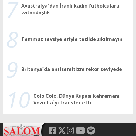
7
Avustralya´dan İranlı kadın futbolculara
vatandaşlık
8
Temmuz tavsiyeleriyle tatilde sıkılmayın
9
Britanya´da antisemitizm rekor seviyede
10
Colo Colo, Dünya Kupası kahramanı
Vozinha´yı transfer etti