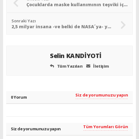
Çocuklarda maske kullanımının teşviki için 60 Amerikalı doktor bildiri imzaladı
Sonraki Yazı
2,5 milyar insana -ve belki de NASA´ya- yarayacak çok basit bir İsrail icadı
Selin KANDİYOTİ
Tüm Yazıları
İletişim
Siz de yorumunuzu yapın
0 Yorum
Tüm Yorumları Görün
Siz de yorumunuzu yapın