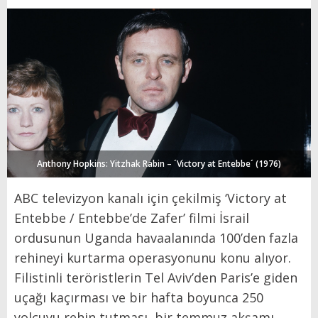
Anthony Hopkins: Yitzhak Rabin – ´Victory at Entebbe´ (1976)
ABC televizyon kanalı için çekilmiş ‘Victory at
Entebbe / Entebbe’de Zafer’ filmi İsrail
ordusunun Uganda havaalanında 100’den fazla
rehineyi kurtarma operasyonunu konu alıyor.
Filistinli teröristlerin Tel Aviv’den Paris’e giden
uçağı kaçırması ve bir hafta boyunca 250
yolcuyu rehin tutması, bir temmuz akşamı