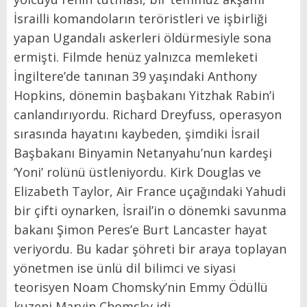
İsrailli komandoların teröristleri ve işbirliği
yapan Ugandalı askerleri öldürmesiyle sona
ermişti. Filmde henüz yalnızca memleketi
İngiltere’de tanınan 39 yaşındaki Anthony
Hopkins, dönemin başbakanı Yitzhak Rabin’i
canlandırıyordu. Richard Dreyfuss, operasyon
sırasında hayatını kaybeden, şimdiki İsrail
Başbakanı Binyamin Netanyahu’nun kardeşi
‘Yoni’ rolünü üstleniyordu. Kirk Douglas ve
Elizabeth Taylor, Air France uçağındaki Yahudi
bir çifti oynarken, İsrail’in o dönemki savunma
bakanı Şimon Peres’e Burt Lancaster hayat
veriyordu. Bu kadar şöhreti bir araya toplayan
yönetmen ise ünlü dil bilimci ve siyasi
teorisyen Noam Chomsky’nin Emmy Ödüllü
kuzeni Marvin Chomsky idi.