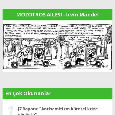
MOZOTROS AİLESİ - İrvin Mandel
En Çok Okunanlar
1
J7 Raporu: "Antisemitizm küresel krize
dönüştü"