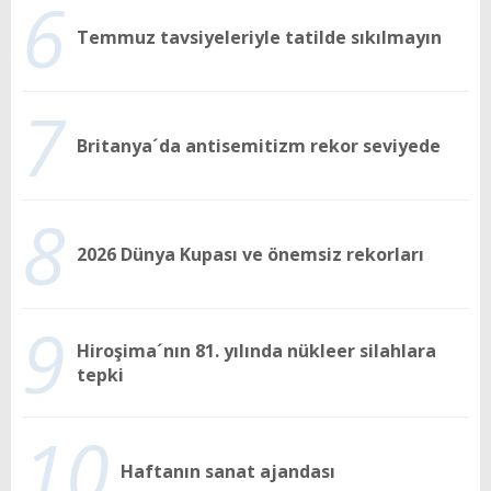
6
Temmuz tavsiyeleriyle tatilde sıkılmayın
7
Britanya´da antisemitizm rekor seviyede
8
2026 Dünya Kupası ve önemsiz rekorları
9
Hiroşima´nın 81. yılında nükleer silahlara
tepki
10
Haftanın sanat ajandası