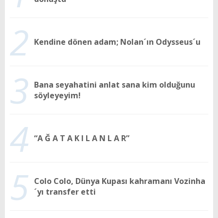
2
Kendine dönen adam; Nolan´ın Odysseus´u
3
Bana seyahatini anlat sana kim olduğunu
söyleyeyim!
4
“A Ğ A T A K I L A N L A R”
5
Colo Colo, Dünya Kupası kahramanı Vozinha
´yı transfer etti