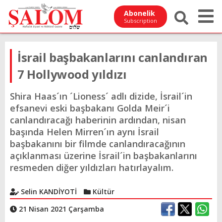
Abonelik
Subscription
İsrail başbakanlarını canlandıran
7 Hollywood yıldızı
Shira Haas´ın ´Lioness´ adlı dizide, İsrail´in
efsanevi eski başbakanı Golda Meir´i
canlandıracağı haberinin ardından, nisan
başında Helen Mirren´ın aynı İsrail
başbakanını bir filmde canlandıracağının
açıklanması üzerine İsrail´in başbakanlarını
resmeden diğer yıldızları hatırlayalım.
Selin KANDİYOTİ
Kültür
21 Nisan 2021 Çarşamba