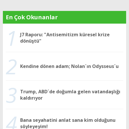
En Çok Okunanlar
1
J7 Raporu: "Antisemitizm küresel krize
dönüştü"
2
Kendine dönen adam; Nolan´ın Odysseus´u
3
Trump, ABD´de doğumla gelen vatandaşlığı
kaldırıyor
4
Bana seyahatini anlat sana kim olduğunu
söyleyeyim!