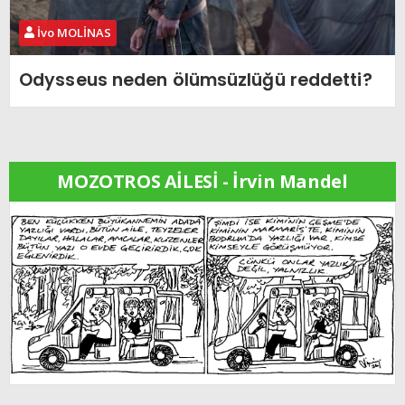
İvo MOLİNAS
Odysseus neden ölümsüzlüğü reddetti?
MOZOTROS AİLESİ - İrvin Mandel