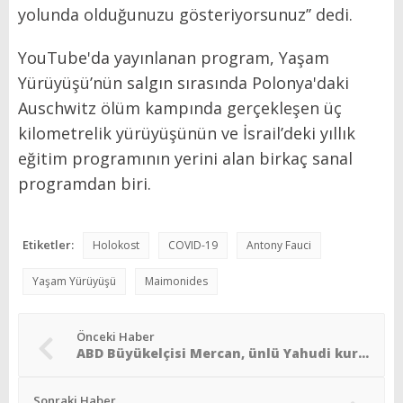
yolunda olduğunuzu gösteriyorsunuz’’ dedi.
YouTube'da yayınlanan program, Yaşam
Yürüyüşü’nün salgın sırasında Polonya'daki
Auschwitz ölüm kampında gerçekleşen üç
kilometrelik yürüyüşünün ve İsrail’deki yıllık
eğitim programının yerini alan birkaç sanal
programdan biri.
Etiketler:
Holokost
COVID-19
Antony Fauci
Yaşam Yürüyüşü
Maimonides
Önceki Haber
ABD Büyükelçisi Mercan, ünlü Yahudi kurumu ile görüştü
Sonraki Haber