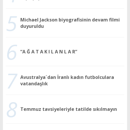
5
Michael Jackson biyografisinin devam filmi
duyuruldu
6
“A Ğ A T A K I L A N L A R”
7
Avustralya´dan İranlı kadın futbolculara
vatandaşlık
8
Temmuz tavsiyeleriyle tatilde sıkılmayın