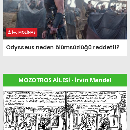
İvo MOLİNAS
Odysseus neden ölümsüzlüğü reddetti?
MOZOTROS AİLESİ - İrvin Mandel