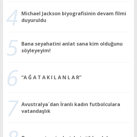
4
Michael Jackson biyografisinin devam filmi
duyuruldu
5
Bana seyahatini anlat sana kim olduğunu
söyleyeyim!
6
“A Ğ A T A K I L A N L A R”
7
Avustralya´dan İranlı kadın futbolculara
vatandaşlık