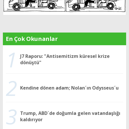
En Çok Okunanlar
1
J7 Raporu: "Antisemitizm küresel krize
dönüştü"
2
Kendine dönen adam; Nolan´ın Odysseus´u
3
Trump, ABD´de doğumla gelen vatandaşlığı
kaldırıyor