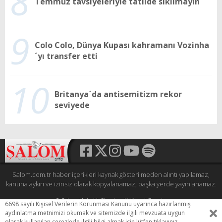
8
Temmuz tavsiyeleriyle tatilde sıkılmayın
9
Colo Colo, Dünya Kupası kahramanı Vozinha
´yı transfer etti
10
Britanya´da antisemitizm rekor
seviyede
Salom.com.tr haber içerikleri kaynak gösterilmeden alıntı yapılamaz,
kanuna aykırı ve izinsiz olarak kopyalanamaz, başka yerde yayınlanamaz.
© Şalom Haftalık Siyasi ve Kültürel Gazete
6698 sayılı Kişisel Verilerin Korunması Kanunu uyarınca hazırlanmış
Tüm hakları saklıdır.
aydınlatma metnimizi okumak ve sitemizde ilgili mevzuata uygun
HEWESO
olarak kullanılan
çerezlerle
ilgili bilgi almak için lütfen
tıklayınız.