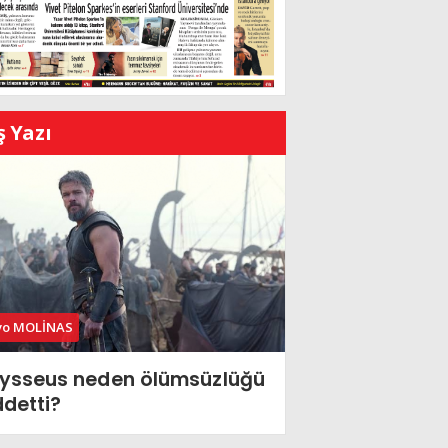
ş Yazı
vo MOLİNAS
ysseus neden ölümsüzlüğü
ddetti?