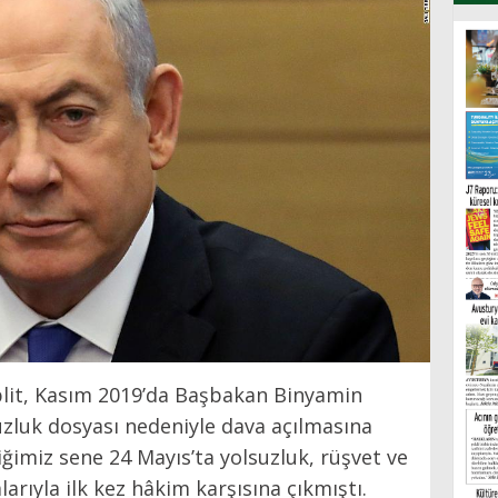
lblit, Kasım 2019’da Başbakan Binyamin
zluk dosyası nedeniyle dava açılmasına
ğimiz sene 24 Mayıs’ta yolsuzluk, rüşvet ve
rıyla ilk kez hâkim karşısına çıkmıştı.