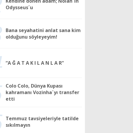
2
Kendine dönen adam; Nolan´ın
Odysseus´u
3
Bana seyahatini anlat sana kim
olduğunu söyleyeyim!
4
“A Ğ A T A K I L A N L A R”
5
Colo Colo, Dünya Kupası
kahramanı Vozinha´yı transfer
etti
6
Temmuz tavsiyeleriyle tatilde
sıkılmayın