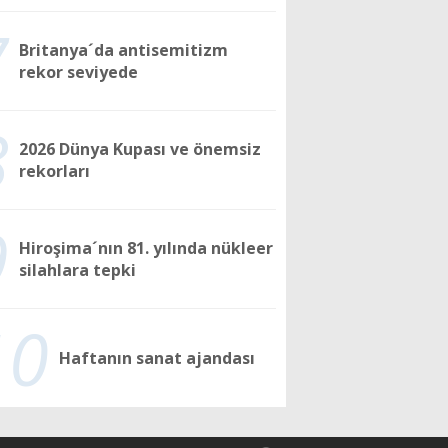
7
Britanya´da antisemitizm
rekor seviyede
8
2026 Dünya Kupası ve önemsiz
rekorları
9
Hiroşima´nın 81. yılında nükleer
silahlara tepki
10
Haftanın sanat ajandası