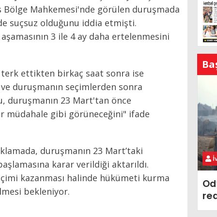
üs Bölge Mahkemesi'nde görülen duruşmada
e suçsuz olduğunu iddia etmişti.
 aşamasının 3 ile 4 ay daha ertelenmesini
Ba
rk ettikten birkaç saat sonra ise
ş ve duruşmanın seçimlerden sonra
hu, duruşmanın 23 Mart'tan önce
ir müdahale gibi görüneceğini" ifade
ıklamada, duruşmanın 23 Mart’taki
İ
aşlamasına karar verildiği aktarıldı.
çimi kazanması halinde hükümeti kurma
Od
lmesi bekleniyor.
re