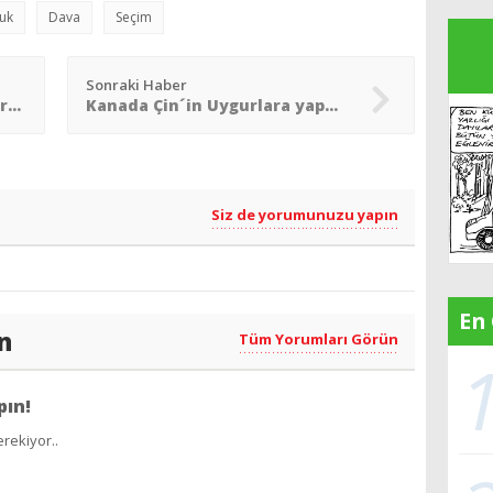
luk
Dava
Seçim
Sonraki Haber
Hanau´daki ırkçı terör saldırısı yıldönümünde anıldı
Kanada Çin´in Uygurlara yaptıklarını ´soykırım´ olarak tanıdı
Siz de yorumunuzu yapın
En
n
Tüm Yorumları Görün
pın!
rekiyor..