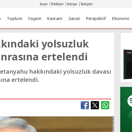
Arşiv
Reklam
Künye
İletişim
a
Toplum
Yaşam
Kavram
Sanat
Perspektif
Ekonomi
kındaki yolsuzluk
onrasına ertelendi
Netanyahu hakkındaki yolsuzluk davası
ına ertelendi.