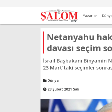
Yazarlar
Düny
Netanyahu hak
davası seçim s
İsrail Başbakanı Binyamin 
23 Mart´taki seçimler sonras
Dünya
23 Şubat 2021 Salı