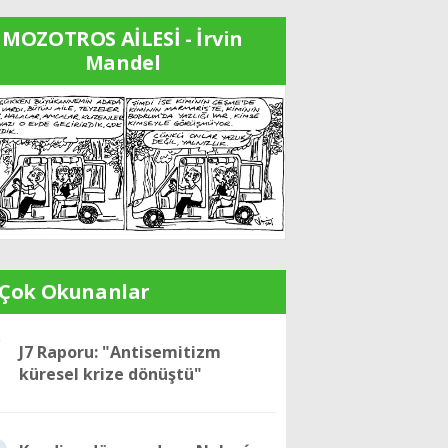
MOZOTROS AİLESİ - İrvin
Mandel
 Çok Okunanlar
1
J7 Raporu: "Antisemitizm
küresel krize dönüştü"