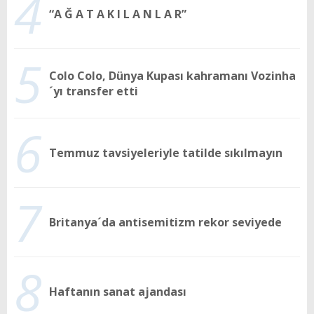
4
“A Ğ A T A K I L A N L A R”
5
Colo Colo, Dünya Kupası kahramanı Vozinha
´yı transfer etti
6
Temmuz tavsiyeleriyle tatilde sıkılmayın
7
Britanya´da antisemitizm rekor seviyede
8
Haftanın sanat ajandası