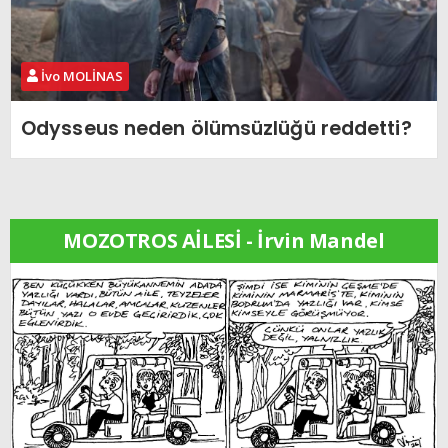
İvo MOLİNAS
Odysseus neden ölümsüzlüğü reddetti?
MOZOTROS AİLESİ - İrvin Mandel