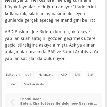
Netanyahu,
“Herkes İsrail ile bağ kurmanın
büyük faydaları olduğunu anlıyor”
ifadelerini
kullanarak, silah anlaşmasının ilerleyen
günlerde gerçekleşeceğine inandığını belirtti.
ABD Başkanı Joe Biden, dün birçok ülkeye
yapılan silah satışını gözden geçirmek üzere
geçici süreliğine askıya almıştı. Askıya alınan
anlaşmalar arasında BAE ve Suudi Arabistan’a
yapılan satışlar da bulunuyor.
Etiketler:
İsrail
Netanyahu
ABD
BAE
Silah
Biden
Suudi Arabistan
Önceki Haber
Biden, Charlottesville´deki neo-Nazi yürüyüşünü hatırlattı