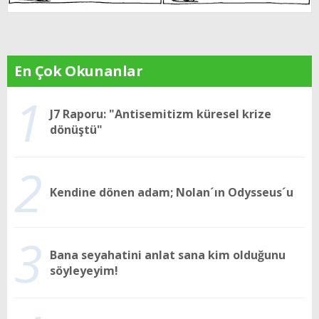
En Çok Okunanlar
1
J7 Raporu: "Antisemitizm küresel krize
dönüştü"
2
Kendine dönen adam; Nolan´ın Odysseus´u
3
Bana seyahatini anlat sana kim olduğunu
söyleyeyim!