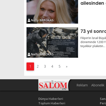
ailesinden
Nelly BAROKAS
73 yıl sonr
Filipin’in İsrail Bü
döneminde 1200 Yah
teşekkür plaketin...
Nelly BAROKAS
1
2
3
4
5
»
Reklam
Abonelik
Dünya Haberleri
San
Toplum Haberleri
Pers