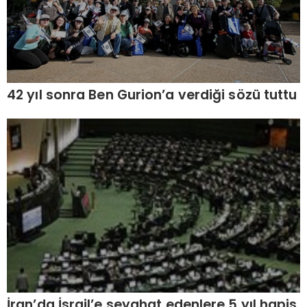
42 yıl sonra Ben Gurion’a verdiği sözü tuttu
İran’da İsrail’e seyahat edenlere 5 yıl hapis