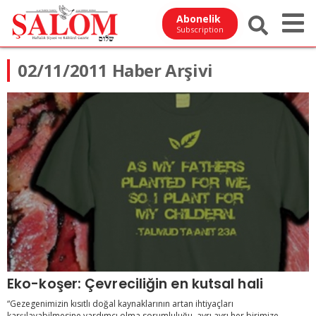
Abonelik
Subscription
02/11/2011 Haber Arşivi
Eko-koşer: Çevreciliğin en kutsal hali
“Gezegenimizin kısıtlı doğal kaynaklarının artan ihtiyaçları
karşılayabilmesine yardımcı olma sorumluluğu, ayrı ayrı her birimize ...