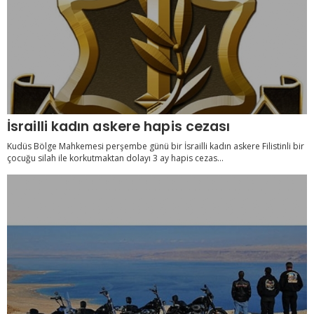
İsrailli kadın askere hapis cezası
Kudüs Bölge Mahkemesi perşembe günü bir İsrailli kadın askere Filistinli bir
çocuğu silah ile korkutmaktan dolayı 3 ay hapis cezas...