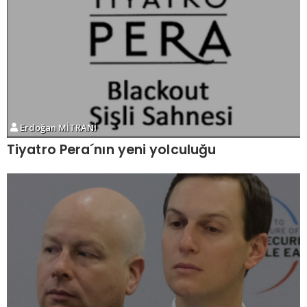
Erdoğan MİTRANİ
Tiyatro Pera´nın yeni yolculuğu