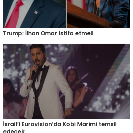
Trump: İlhan Omar istifa etmeli
İsrail’i Eurovision’da Kobi Marimi temsil
edecek