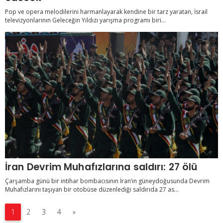
Pop ve opera melodilerini harmanlayarak kendine bir tarz yaratan, İsrail
televizyonlarının Geleceğin Yıldızı yarışma programı biri...
İran Devrim Muhafızlarına saldırı: 27 ölü
Çarşamba günü bir intihar bombacısının İran’ın güneydoğusunda Devrim
Muhafızlarını taşıyan bir otobüse düzenlediği saldırıda 27 as...
1
2
3
4
»