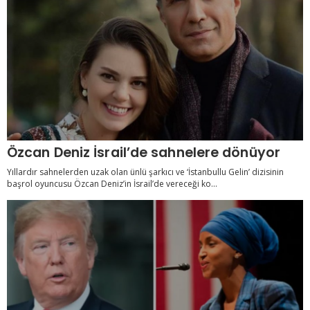
Özcan Deniz İsrail’de sahnelere dönüyor
Yıllardır sahnelerden uzak olan ünlü şarkıcı ve ‘İstanbullu Gelin’ dizisinin
başrol oyuncusu Özcan Deniz’in İsrail’de vereceği ko...