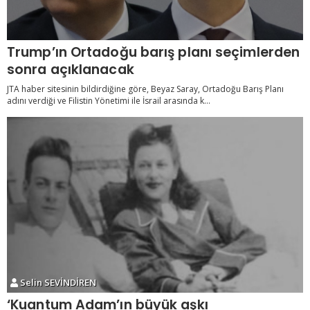
Trump’ın Ortadoğu barış planı seçimlerden
sonra açıklanacak
JTA haber sitesinin bildirdiğine göre, Beyaz Saray, Ortadoğu Barış Planı
adını verdiği ve Filistin Yönetimi ile İsrail arasında k...
Selin SEVİNDİREN
‘Kuantum Adam’ın büyük aşkı