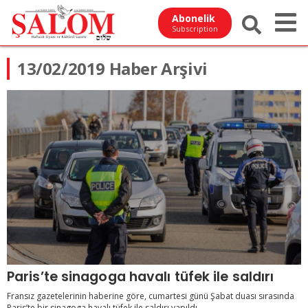
Abonelik
Subscription
13/02/2019 Haber Arşivi
Paris’te sinagoga havalı tüfek ile saldırı
Fransız gazetelerinin haberine göre, cumartesi günü Şabat duası sırasında
Paris’te bir sinagoga havalı tüfek ile saldırı yapıldı. ...