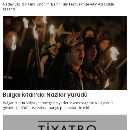
Nadav Lapid’in filmi ‘Sinonim’ Berlin Film Festivali’nde Altın Ayı Ödülü
kazandı.
Bulgaristan’da Naziler yürüdü
Bulgaristan’ın Sofya şehrine gelen yüzlerce aşırı sağcı ve Nazi yanlısı
gösterici, 1930’larda Yahudi karşıtı politikaları ile dikk...