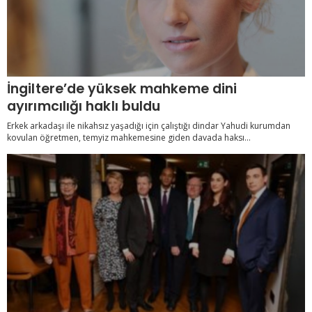
İngiltere’de yüksek mahkeme dini
ayırımcılığı haklı buldu
Erkek arkadaşı ile nikahsız yaşadığı için çalıştığı dindar Yahudi kurumdan
kovulan öğretmen, temyiz mahkemesine giden davada haksı...