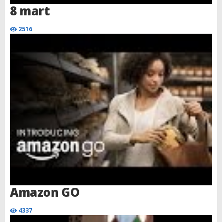
8 mart
2516
Amazon GO
4337