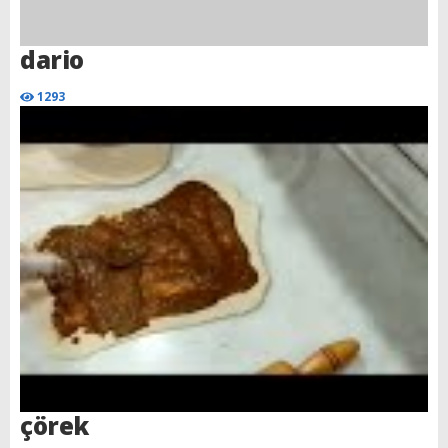
dario
1293
çörek