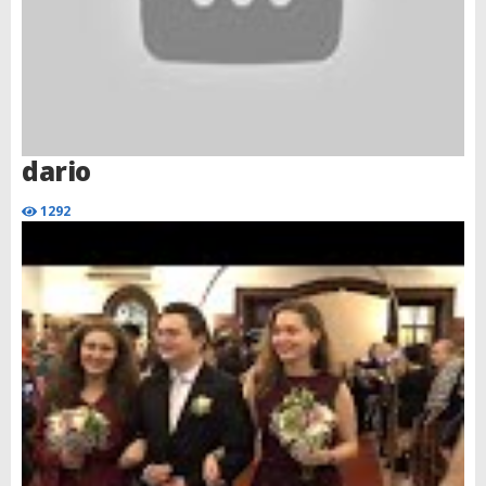
dario
1292