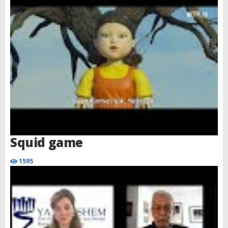
Squid game
1595