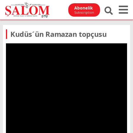
Abonelik
Subscription
Kudüs´ün Ramazan topçusu