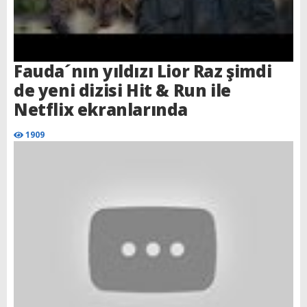
Fauda´nın yıldızı Lior Raz şimdi
de yeni dizisi Hit & Run ile
Netflix ekranlarında
1909