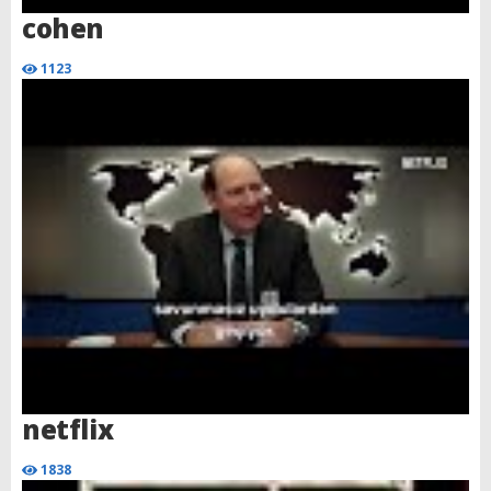
cohen
1123
netflix
1838