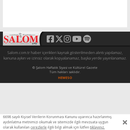
Salom.com.tr haber içerikleri kaynak gösterilmeden alıntı yapılamaz,
kanuna aykırı ve izinsiz olarak kopyalanamaz, başka yerde yayınlanamaz.
© Şalom Haftalık Siyasi ve Kültürel Gazete
Tüm hakları saklıdır.
HEWESO
6698 sayılı Kişisel Verilerin Korunması Kanunu uyarınca hazırlanmış
aydınlatma metnimizi okumak ve sitemizde ilgili mevzuata uygun
olarak kullanılan
çerezlerle
ilgili bilgi almak için lütfen
tıklayınız.