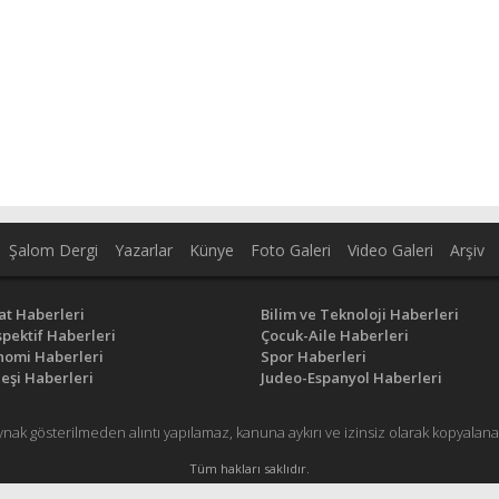
Şalom Dergi
Yazarlar
Künye
Foto Galeri
Video Galeri
Arşiv
at Haberleri
Bilim ve Teknoloji Haberleri
pektif Haberleri
Çocuk-Aile Haberleri
nomi Haberleri
Spor Haberleri
eşi Haberleri
Judeo-Espanyol Haberleri
ynak gösterilmeden alıntı yapılamaz, kanuna aykırı ve izinsiz olarak kopyal
Tüm hakları saklıdır.