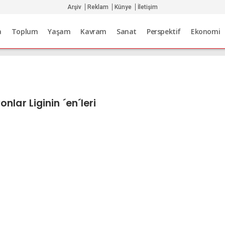
Arşiv
Reklam
Künye
İletişim
a
Toplum
Yaşam
Kavram
Sanat
Perspektif
Ekonomi
nlar Liginin ´en´leri