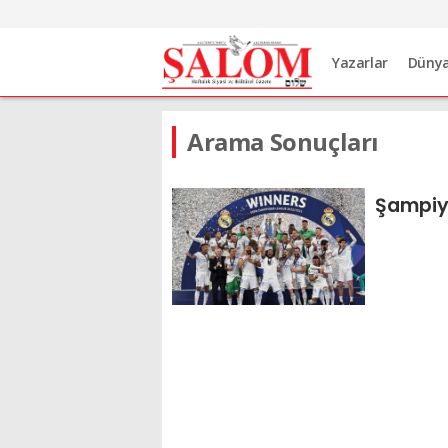
Yazarlar
Düny
Arama Sonuçları
Şampiyo