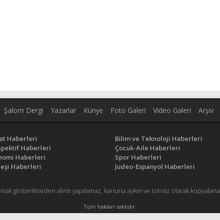
Şalom Dergi
Yazarlar
Künye
Foto Galeri
Video Galeri
Arşiv
at Haberleri
Bilim ve Teknoloji Haberleri
pektif Haberleri
Çocuk-Aile Haberleri
nomi Haberleri
Spor Haberleri
eşi Haberleri
Judeo-Espanyol Haberleri
ynak gösterilmeden alıntı yapılamaz, kanuna aykırı ve izinsiz olarak kopyal
Tüm hakları saklıdır.