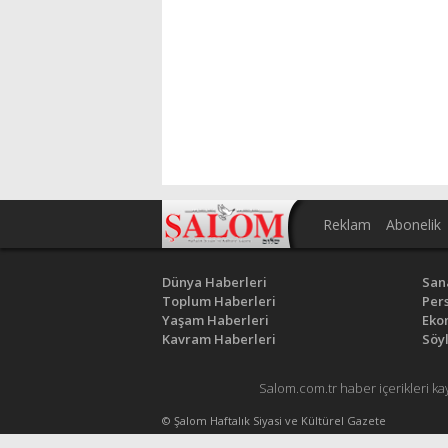
Reklam
Abonelik
Dünya Haberleri
San
Toplum Haberleri
Pers
Yaşam Haberleri
Eko
Kavram Haberleri
Söyl
Salom.com.tr haber içerikleri ka
© Şalom Haftalık Siyasi ve Kültürel Gazete