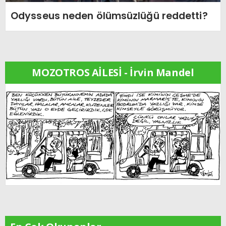
Odysseus neden ölümsüzlüğü reddetti?
MOZOTROS AİLESİ - İrvin Mandel