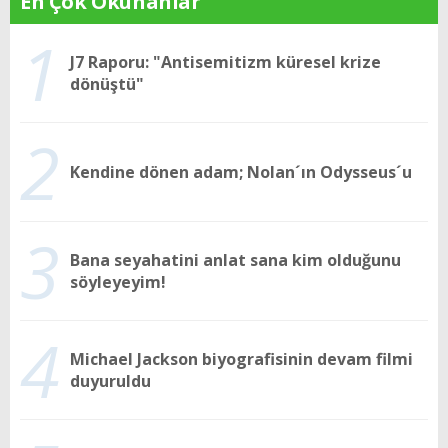
En Çok Okunanlar
1
J7 Raporu: "Antisemitizm küresel krize
dönüştü"
2
Kendine dönen adam; Nolan´ın Odysseus´u
3
Bana seyahatini anlat sana kim olduğunu
söyleyeyim!
4
Michael Jackson biyografisinin devam filmi
duyuruldu