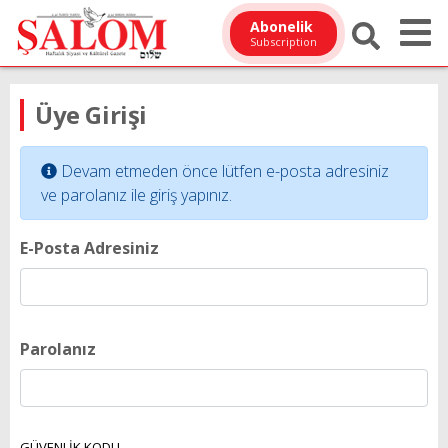
Abonelik
Subscription
Üye Girişi
Devam etmeden önce lütfen e-posta adresiniz
ve parolanız ile giriş yapınız.
E-Posta Adresiniz
Parolanız
GÜVENLİK KODU