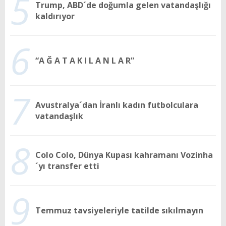
5
Trump, ABD´de doğumla gelen vatandaşlığı
kaldırıyor
6
“A Ğ A T A K I L A N L A R”
7
Avustralya´dan İranlı kadın futbolculara
vatandaşlık
8
Colo Colo, Dünya Kupası kahramanı Vozinha
´yı transfer etti
9
Temmuz tavsiyeleriyle tatilde sıkılmayın