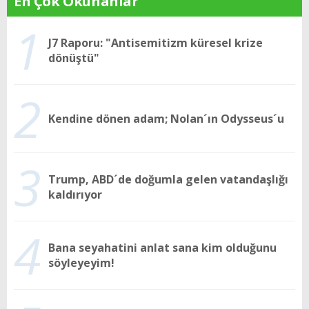
En Çok Okunanlar
1
J7 Raporu: "Antisemitizm küresel krize
dönüştü"
2
Kendine dönen adam; Nolan´ın Odysseus´u
3
Trump, ABD´de doğumla gelen vatandaşlığı
kaldırıyor
4
Bana seyahatini anlat sana kim olduğunu
söyleyeyim!