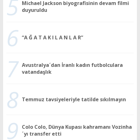
5
Michael Jackson biyografisinin devam filmi
duyuruldu
6
“A Ğ A T A K I L A N L A R”
7
Avustralya´dan İranlı kadın futbolculara
vatandaşlık
8
Temmuz tavsiyeleriyle tatilde sıkılmayın
9
Colo Colo, Dünya Kupası kahramanı Vozinha
´yı transfer etti