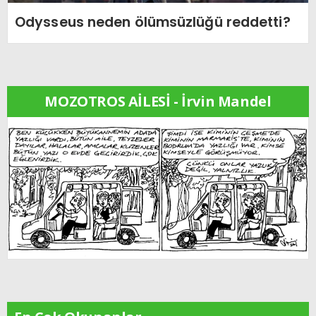
Odysseus neden ölümsüzlüğü reddetti?
MOZOTROS AİLESİ - İrvin Mandel