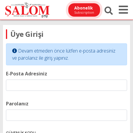
Abonelik
Subscription
Üye Girişi
Devam etmeden önce lütfen e-posta adresiniz
ve parolanız ile giriş yapınız.
E-Posta Adresiniz
Parolanız
GÜVENLİK KODU