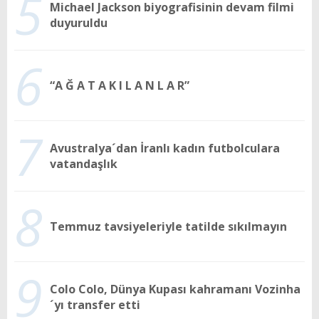
5
Michael Jackson biyografisinin devam filmi
duyuruldu
6
“A Ğ A T A K I L A N L A R”
7
Avustralya´dan İranlı kadın futbolculara
vatandaşlık
8
Temmuz tavsiyeleriyle tatilde sıkılmayın
9
Colo Colo, Dünya Kupası kahramanı Vozinha
´yı transfer etti