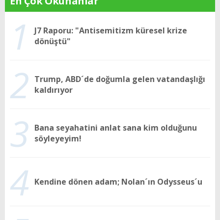
En Çok Okunanlar
1
J7 Raporu: "Antisemitizm küresel krize
dönüştü"
2
Trump, ABD´de doğumla gelen vatandaşlığı
kaldırıyor
3
Bana seyahatini anlat sana kim olduğunu
söyleyeyim!
4
Kendine dönen adam; Nolan´ın Odysseus´u