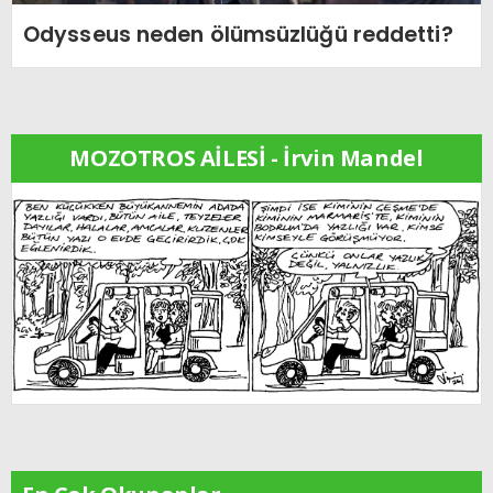
Odysseus neden ölümsüzlüğü reddetti?
MOZOTROS AİLESİ - İrvin Mandel