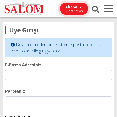
Abonelik
Subscription
Üye Girişi
Devam etmeden önce lütfen e-posta adresiniz
ve parolanız ile giriş yapınız.
E-Posta Adresiniz
Parolanız
GÜVENLİK KODU