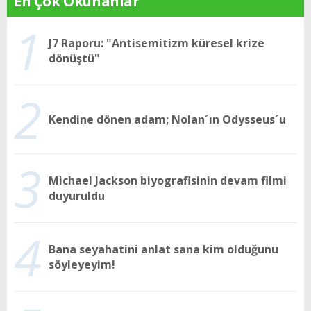
En Çok Okunanlar
1
J7 Raporu: "Antisemitizm küresel krize
dönüştü"
2
Kendine dönen adam; Nolan´ın Odysseus´u
3
Michael Jackson biyografisinin devam filmi
duyuruldu
4
Bana seyahatini anlat sana kim olduğunu
söyleyeyim!