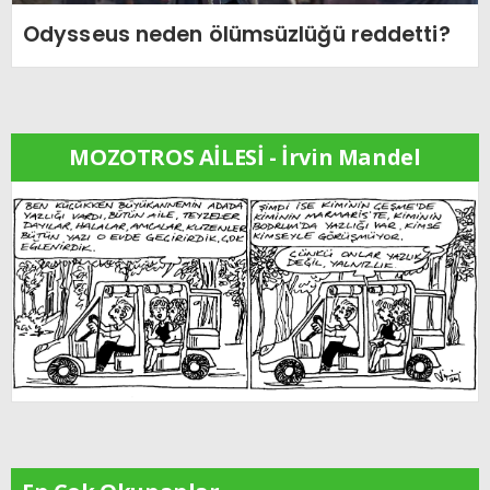
Odysseus neden ölümsüzlüğü reddetti?
MOZOTROS AİLESİ - İrvin Mandel