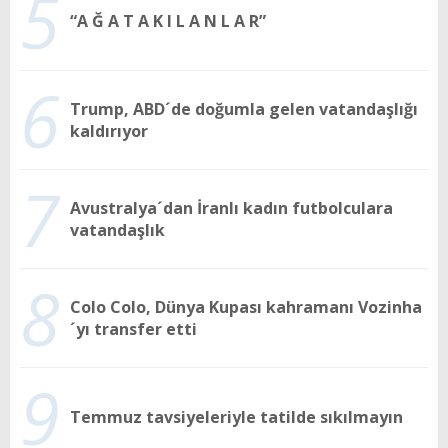
5
“A Ğ A T A K I L A N L A R”
6
Trump, ABD´de doğumla gelen vatandaşlığı
kaldırıyor
7
Avustralya´dan İranlı kadın futbolculara
vatandaşlık
8
Colo Colo, Dünya Kupası kahramanı Vozinha
´yı transfer etti
9
Temmuz tavsiyeleriyle tatilde sıkılmayın