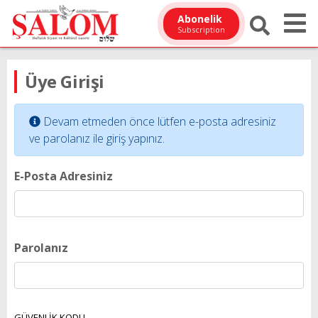
Abonelik
Subscription
Üye Girişi
Devam etmeden önce lütfen e-posta adresiniz
ve parolanız ile giriş yapınız.
E-Posta Adresiniz
Parolanız
GÜVENLİK KODU