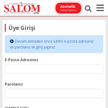
Abonelik
Subscription
Üye Girişi
Devam etmeden önce lütfen e-posta adresiniz
ve parolanız ile giriş yapınız.
E-Posta Adresiniz
Parolanız
GÜVENLİK KODU