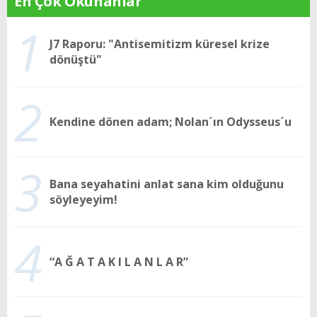
En Çok Okunanlar
1
J7 Raporu: "Antisemitizm küresel krize
dönüştü"
2
Kendine dönen adam; Nolan´ın Odysseus´u
3
Bana seyahatini anlat sana kim olduğunu
söyleyeyim!
4
“A Ğ A T A K I L A N L A R”