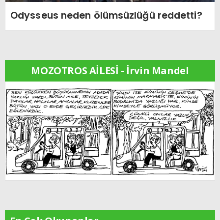
Odysseus neden ölümsüzlüğü reddetti?
MOZOTROS AİLESİ - İrvin Mandel