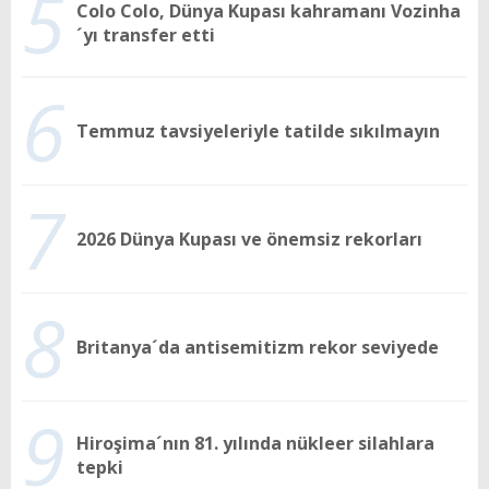
5
Colo Colo, Dünya Kupası kahramanı Vozinha
´yı transfer etti
6
Temmuz tavsiyeleriyle tatilde sıkılmayın
7
2026 Dünya Kupası ve önemsiz rekorları
8
Britanya´da antisemitizm rekor seviyede
9
Hiroşima´nın 81. yılında nükleer silahlara
tepki