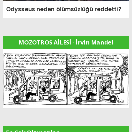
Odysseus neden ölümsüzlüğü reddetti?
MOZOTROS AİLESİ - İrvin Mandel