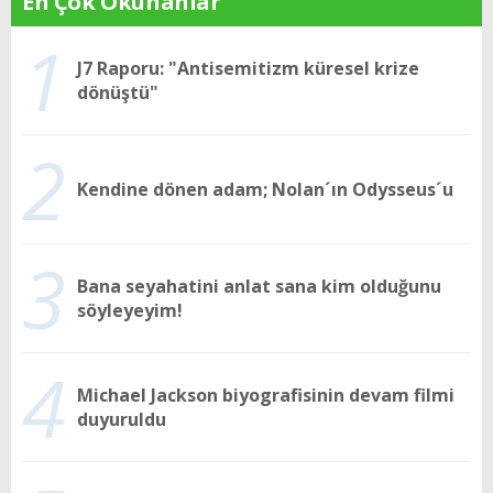
En Çok Okunanlar
1
J7 Raporu: "Antisemitizm küresel krize
dönüştü"
2
Kendine dönen adam; Nolan´ın Odysseus´u
3
Bana seyahatini anlat sana kim olduğunu
söyleyeyim!
4
Michael Jackson biyografisinin devam filmi
duyuruldu