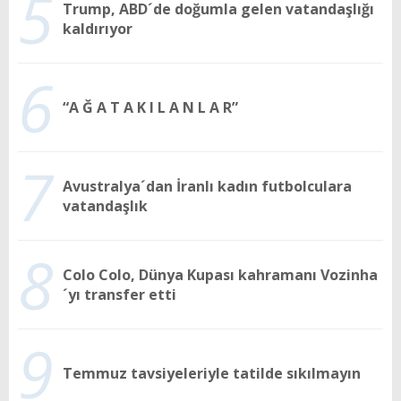
5
Trump, ABD´de doğumla gelen vatandaşlığı
kaldırıyor
6
“A Ğ A T A K I L A N L A R”
7
Avustralya´dan İranlı kadın futbolculara
vatandaşlık
8
Colo Colo, Dünya Kupası kahramanı Vozinha
´yı transfer etti
9
Temmuz tavsiyeleriyle tatilde sıkılmayın