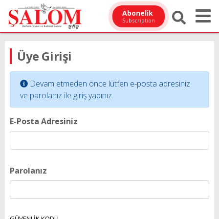
Abonelik
Subscription
Üye Girişi
Devam etmeden önce lütfen e-posta adresiniz
ve parolanız ile giriş yapınız.
E-Posta Adresiniz
Parolanız
GÜVENLİK KODU