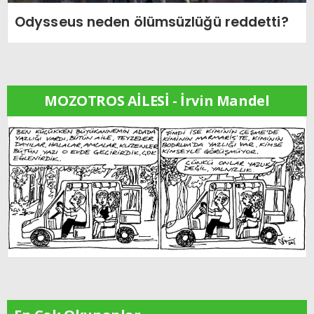
Odysseus neden ölümsüzlüğü reddetti?
MOZOTROS AİLESİ - İrvin Mandel