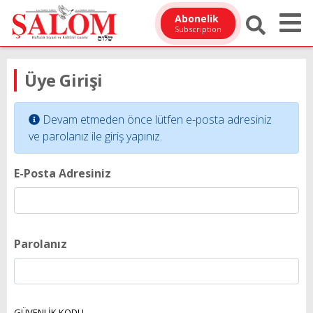
Abonelik
Subscription
Üye Girişi
Devam etmeden önce lütfen e-posta adresiniz
ve parolanız ile giriş yapınız.
E-Posta Adresiniz
Parolanız
GÜVENLİK KODU