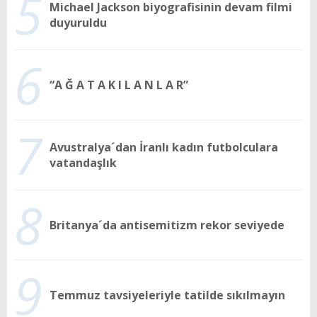
5
Michael Jackson biyografisinin devam filmi
duyuruldu
6
“A Ğ A T A K I L A N L A R”
7
Avustralya´dan İranlı kadın futbolculara
vatandaşlık
8
Britanya´da antisemitizm rekor seviyede
9
Temmuz tavsiyeleriyle tatilde sıkılmayın