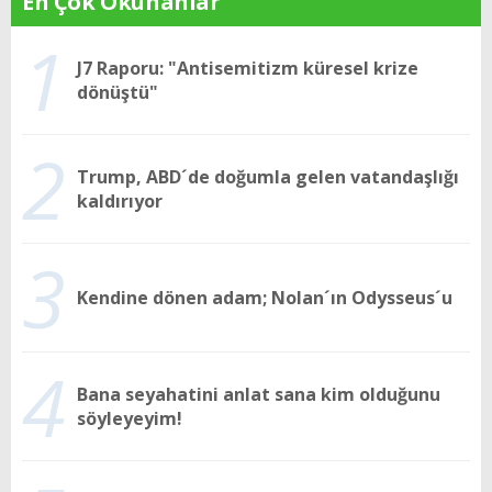
En Çok Okunanlar
1
J7 Raporu: "Antisemitizm küresel krize
dönüştü"
2
Trump, ABD´de doğumla gelen vatandaşlığı
kaldırıyor
3
Kendine dönen adam; Nolan´ın Odysseus´u
4
Bana seyahatini anlat sana kim olduğunu
söyleyeyim!