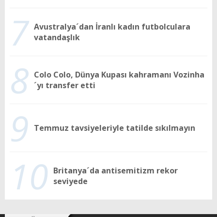
7
Avustralya´dan İranlı kadın futbolculara
vatandaşlık
8
Colo Colo, Dünya Kupası kahramanı Vozinha
´yı transfer etti
9
Temmuz tavsiyeleriyle tatilde sıkılmayın
10
Britanya´da antisemitizm rekor
seviyede