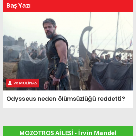
Baş Yazı
İvo MOLİNAS
Odysseus neden ölümsüzlüğü reddetti?
MOZOTROS AİLESİ - İrvin Mandel