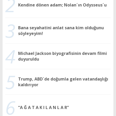
2
Kendine dönen adam; Nolan´ın Odysseus´u
3
Bana seyahatini anlat sana kim olduğunu
söyleyeyim!
4
Michael Jackson biyografisinin devam filmi
duyuruldu
5
Trump, ABD´de doğumla gelen vatandaşlığı
kaldırıyor
6
“A Ğ A T A K I L A N L A R”