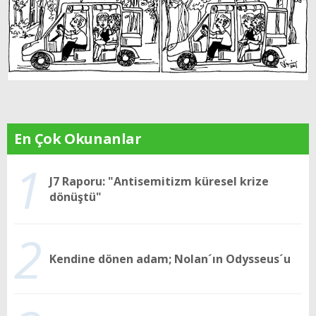
En Çok Okunanlar
1
J7 Raporu: "Antisemitizm küresel krize
dönüştü"
2
Kendine dönen adam; Nolan´ın Odysseus´u