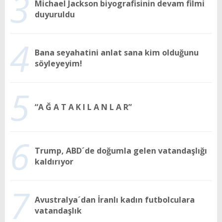
3
Michael Jackson biyografisinin devam filmi
duyuruldu
4
Bana seyahatini anlat sana kim olduğunu
söyleyeyim!
5
“A Ğ A T A K I L A N L A R”
6
Trump, ABD´de doğumla gelen vatandaşlığı
kaldırıyor
7
Avustralya´dan İranlı kadın futbolculara
vatandaşlık