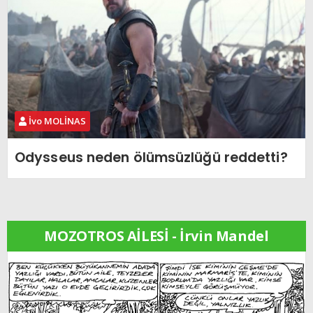
İvo MOLİNAS
Odysseus neden ölümsüzlüğü reddetti?
MOZOTROS AİLESİ - İrvin Mandel