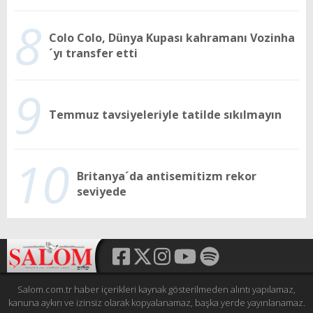
8
Colo Colo, Dünya Kupası kahramanı Vozinha
´yı transfer etti
9
Temmuz tavsiyeleriyle tatilde sıkılmayın
10
Britanya´da antisemitizm rekor
seviyede
Salom.com.tr haber içerikleri kaynak gösterilmeden alıntı yapılamaz,
kanuna aykırı ve izinsiz olarak kopyalanamaz, başka yerde yayınlanamaz.