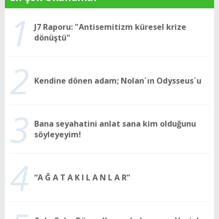
1
J7 Raporu: "Antisemitizm küresel krize
dönüştü"
2
Kendine dönen adam; Nolan´ın Odysseus´u
3
Bana seyahatini anlat sana kim olduğunu
söyleyeyim!
4
“A Ğ A T A K I L A N L A R”