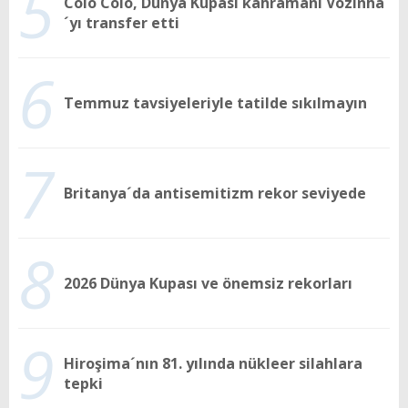
5
Colo Colo, Dünya Kupası kahramanı Vozinha
´yı transfer etti
6
Temmuz tavsiyeleriyle tatilde sıkılmayın
7
Britanya´da antisemitizm rekor seviyede
8
2026 Dünya Kupası ve önemsiz rekorları
9
Hiroşima´nın 81. yılında nükleer silahlara
tepki