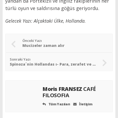
yandan da Portekizli ve İngiliz rakiplerinin her
türlü oyun ve saldırısına göğüs geriyordu.
Gelecek Yazı:
Alçaktaki Ülke, Hollanda.
Önceki Yazı
Mucizeler zaman alır
Sonraki Yazı
Spinoza´nin Hollandas ı- Para, zerafet ve kültürün ülkesi-2
Moris FRANSEZ
CAFÉ
FILOSOFIA
Tüm Yazıları
İletişim