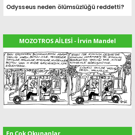
Odysseus neden ölümsüzlüğü reddetti?
MOZOTROS AİLESİ - İrvin Mandel
En Çok Okunanlar