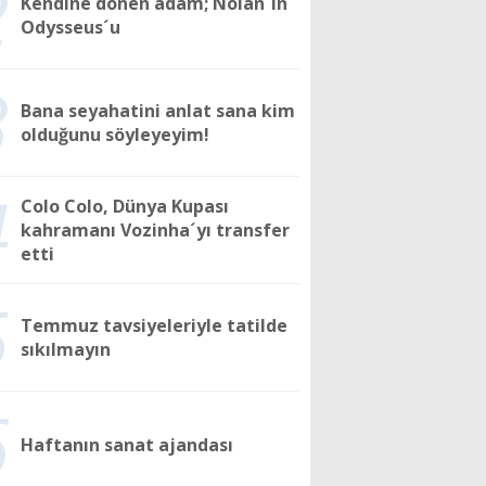
2
Kendine dönen adam; Nolan´ın
Odysseus´u
3
Bana seyahatini anlat sana kim
olduğunu söyleyeyim!
4
Colo Colo, Dünya Kupası
kahramanı Vozinha´yı transfer
etti
5
Temmuz tavsiyeleriyle tatilde
sıkılmayın
6
Haftanın sanat ajandası