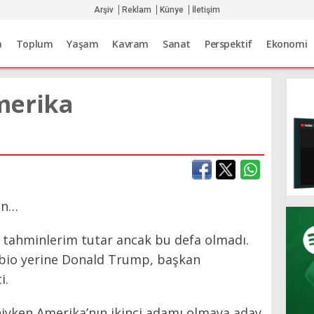
Arşiv
Reklam
Künye
İletişim
a
Toplum
Yaşam
Kavram
Sanat
Perspektif
Ekonomi
merika
en…
tahminlerim tutar ancak bu defa olmadı.
bio yerine Donald Trump, başkan
i.
iyken Amerika’nın ikinci adamı olmaya aday