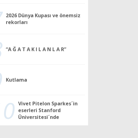
7
2026 Dünya Kupası ve önemsiz
rekorları
8
“A Ğ A T A K I L A N L A R”
9
Kutlama
10
Vivet Pitelon Sparkes´in
eserleri Stanford
Üniversitesi´nde