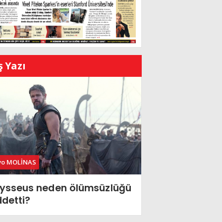
ş Yazı
vo MOLİNAS
ysseus neden ölümsüzlüğü
ddetti?