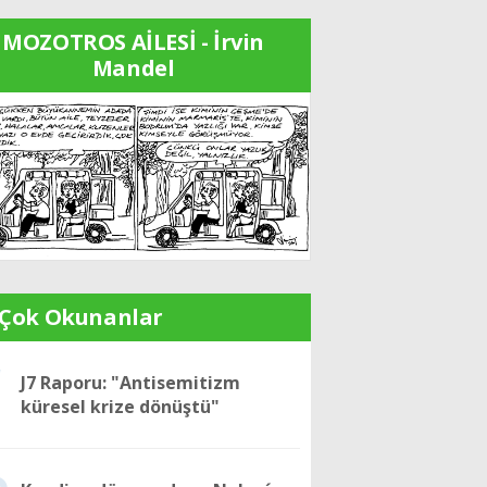
MOZOTROS AİLESİ - İrvin
Mandel
 Çok Okunanlar
1
J7 Raporu: "Antisemitizm
küresel krize dönüştü"