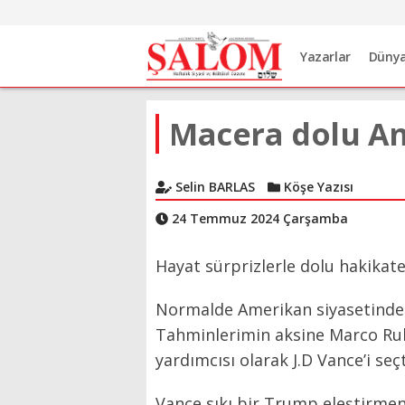
Yazarlar
Düny
Macera dolu A
Selin BARLAS
Köşe Yazısı
24 Temmuz 2024 Çarşamba
Hayat sürprizlerle dolu hakikat
Normalde Amerikan siyasetinde 
Tahminlerimin aksine Marco Ru
yardımcısı olarak J.D Vance’i seçt
Vance sıkı bir Trump eleştirmen