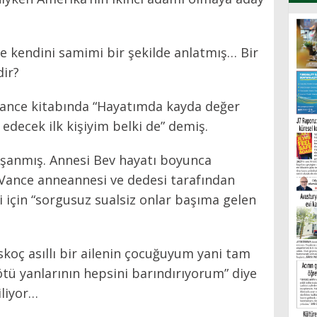
’de kendini samimi bir şekilde anlatmış… Bir
dir?
Vance kitabında “Hayatımda kayda değer
edecek ilk kişiyim belki de” demiş.
şanmış. Annesi Bev hayatı boyunca
Vance anneannesi ve dedesi tarafından
ri için “sorgusuz sualsiz onlar başıma gelen
İskoç asıllı bir ailenin çocuğuyum yani tam
kötü yanlarının hepsini barındırıyorum” diye
iliyor…