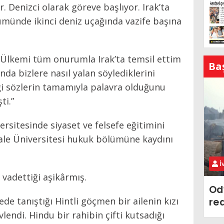
. Denizci olarak göreve başlıyor. Irak’ta
lümünde ikinci deniz uçağında vazife başına
 “Ülkemi tüm onurumla Irak’ta temsil ettim
Ba
a bizlere nasıl yalan söylediklerini
ği sözlerin tamamıyla palavra olduğunu
ti.”
rsitesinde siyaset ve felsefe eğitimini
le Üniversitesi hukuk bölümüne kaydını
İ
 vadettiği aşikârmış.
Od
de tanıştığı Hintli göçmen bir ailenin kızı
re
vlendi. Hindu bir rahibin çifti kutsadığı