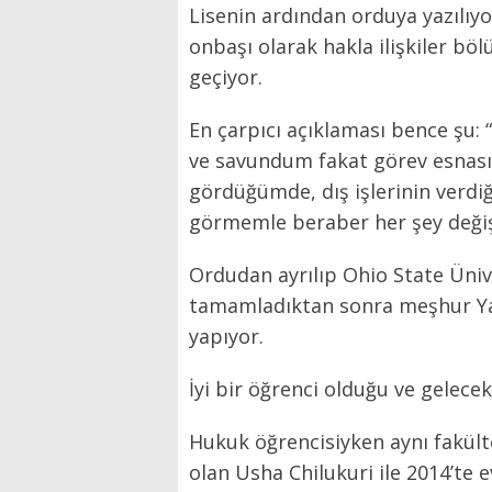
Lisenin ardından orduya yazılıyor
onbaşı olarak hakla ilişkiler bö
geçiyor.
En çarpıcı açıklaması bence şu:
ve savundum fakat görev esnasınd
gördüğümde, dış işlerinin verdi
görmemle beraber her şey değiş
Ordudan ayrılıp Ohio State Ünive
tamamladıktan sonra meşhur Ya
yapıyor.
İyi bir öğrenci olduğu ve gelecek
Hukuk öğrencisiyken aynı fakülte
olan Usha Chilukuri ile 2014’te e