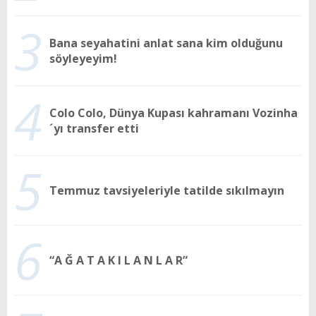
3
Bana seyahatini anlat sana kim olduğunu
söyleyeyim!
4
Colo Colo, Dünya Kupası kahramanı Vozinha
´yı transfer etti
5
Temmuz tavsiyeleriyle tatilde sıkılmayın
6
“A Ğ A T A K I L A N L A R”