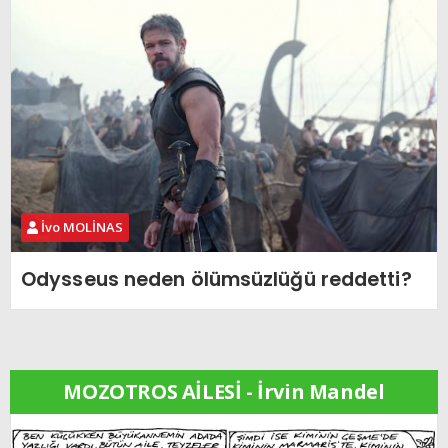
İvo MOLİNAS
Odysseus neden ölümsüzlüğü reddetti?
MOZOTROS AİLESİ - İrvin Mandel