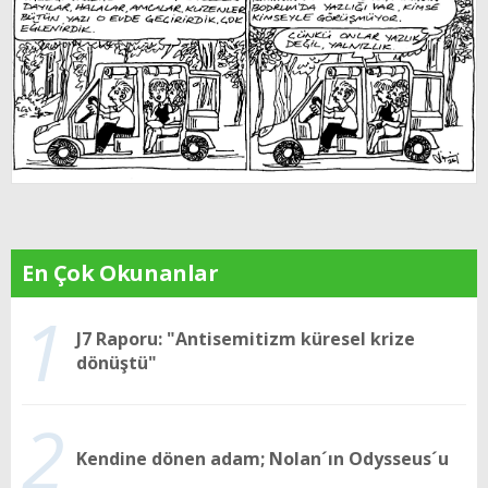
En Çok Okunanlar
1
J7 Raporu: "Antisemitizm küresel krize
dönüştü"
2
Kendine dönen adam; Nolan´ın Odysseus´u