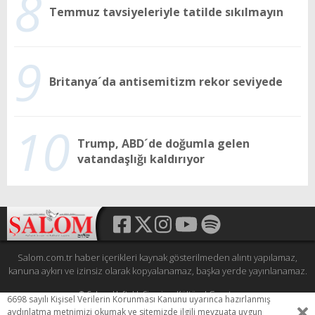
8
Temmuz tavsiyeleriyle tatilde sıkılmayın
9
Britanya´da antisemitizm rekor seviyede
10
Trump, ABD´de doğumla gelen
vatandaşlığı kaldırıyor
Salom.com.tr haber içerikleri kaynak gösterilmeden alıntı yapılamaz,
kanuna aykırı ve izinsiz olarak kopyalanamaz, başka yerde yayınlanamaz.
© Şalom Haftalık Siyasi ve Kültürel Gazete
6698 sayılı Kişisel Verilerin Korunması Kanunu uyarınca hazırlanmış
Tüm hakları saklıdır.
aydınlatma metnimizi okumak ve sitemizde ilgili mevzuata uygun