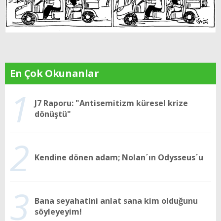
En Çok Okunanlar
1
J7 Raporu: "Antisemitizm küresel krize
dönüştü"
2
Kendine dönen adam; Nolan´ın Odysseus´u
3
Bana seyahatini anlat sana kim olduğunu
söyleyeyim!