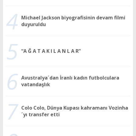
4
Michael Jackson biyografisinin devam filmi
duyuruldu
5
“A Ğ A T A K I L A N L A R”
6
Avustralya´dan İranlı kadın futbolculara
vatandaşlık
7
Colo Colo, Dünya Kupası kahramanı Vozinha
´yı transfer etti