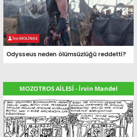
İvo MOLİNAS
Odysseus neden ölümsüzlüğü reddetti?
MOZOTROS AİLESİ - İrvin Mandel