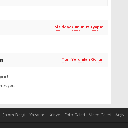
Siz de yorumunuzu yapın
n
Tüm Yorumları Görün
pın!
rekiyor..
Şalom Dergi
Yazarlar
Künye
Foto Galeri
Video Galeri
Arşiv