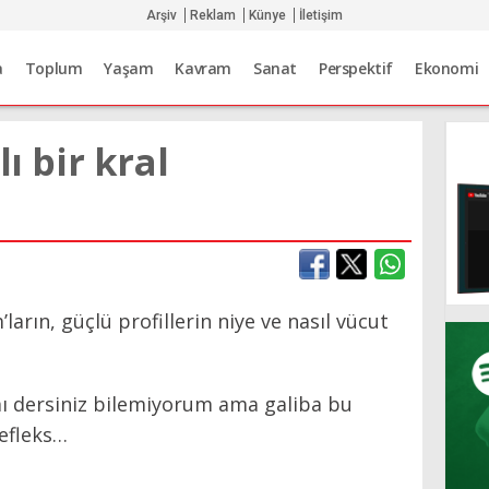
Arşiv
Reklam
Künye
İletişim
a
Toplum
Yaşam
Kavram
Sanat
Perspektif
Ekonomi
lı bir kral
ların, güçlü profillerin niye ve nasıl vücut
mı dersiniz bilemiyorum ama galiba bu
refleks…