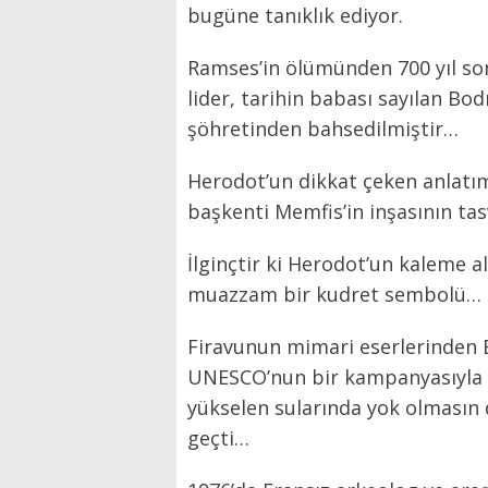
bugüne tanıklık ediyor.
Ramses’in ölümünden 700 yıl son
lider, tarihin babası sayılan Bo
şöhretinden bahsedilmiştir…
Herodot’un dikkat çeken anlatıml
başkenti Memfis’in inşasının tasv
İlginçtir ki Herodot’un kaleme 
muazzam bir kudret sembolü…
Firavunun mimari eserlerinden 
UNESCO’nun bir kampanyasıyla 
yükselen sularında yok olmasın 
geçti…