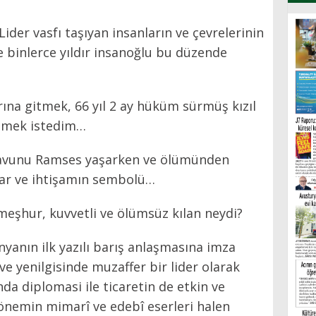
ider vasfı taşıyan insanların ve çevrelerinin
le binlerce yıldır insanoğlu bu düzende
na gitmek, 66 yıl 2 ay hüküm sürmüş kızıl
elemek istedim…
iravunu Ramses yaşarken ve ölümünden
idar ve ihtişamın sembolü…
meşhur, kuvvetli ve ölümsüz kılan neydi?
yanın ilk yazılı barış anlaşmasına imza
ve yenilgisinde muzaffer bir lider olarak
 diplomasi ile ticaretin de etkin ve
Dönemin mimarî ve edebî eserleri halen