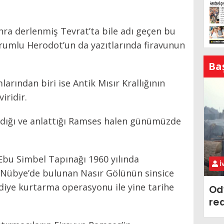
ra derlenmiş Tevrat’ta bile adı geçen bu
drumlu Herodot’un da yazıtlarında firavunun
Ba
arından biri ise Antik Mısır Krallığının
iridir.
aldığı ve anlattığı Ramses halen günümüzde
Ebu Simbel Tapınağı 1960 yılında
İ
Nübye’de bulunan Nasır Gölünün sinsice
diye kurtarma operasyonu ile yine tarihe
Od
re