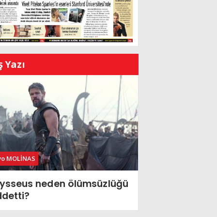
ş Yazı
vo MOLİNAS
ysseus neden ölümsüzlüğü
ddetti?