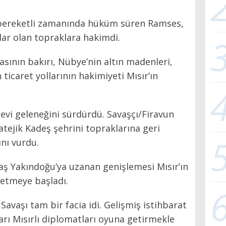
e bereketli zamanında hüküm süren Ramses,
adar olan topraklara hakimdi.
sının bakırı, Nübye’nin altın madenleri,
icaret yollarının hakimiyeti Mısır’ın
evi geleneğini sürdürdü. Savaşçı/Firavun
atejik Kadeş şehrini topraklarına geri
nı vurdu.
vaş Yakındoğu’ya uzanan genişlemesi Mısır’ın
l etmeye başladı.
Savaşı tam bir facia idi. Gelişmiş istihbarat
ları Mısırlı diplomatları oyuna getirmekle