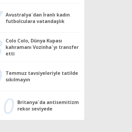
7
Avustralya´dan İranlı kadın
futbolculara vatandaşlık
8
Colo Colo, Dünya Kupası
kahramanı Vozinha´yı transfer
etti
9
Temmuz tavsiyeleriyle tatilde
sıkılmayın
10
Britanya´da antisemitizm
rekor seviyede