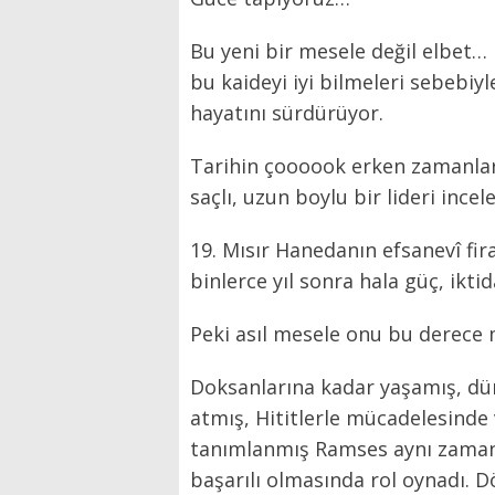
Bu yeni bir mesele değil elbet… L
bu kaideyi iyi bilmeleri sebebiy
hayatını sürdürüyor.
Tarihin çoooook erken zamanları
saçlı, uzun boylu bir lideri inc
19. Mısır Hanedanın efsanevî f
binlerce yıl sonra hala güç, ikt
Peki asıl mesele onu bu derece 
Doksanlarına kadar yaşamış, dün
atmış, Hititlerle mücadelesinde 
tanımlanmış Ramses aynı zamanda
başarılı olmasında rol oynadı. 