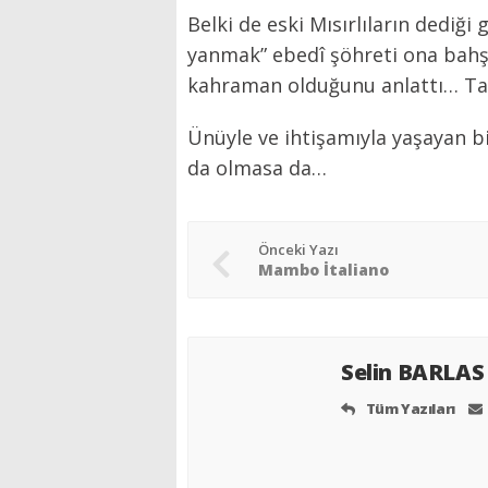
Belki de eski Mısırlıların dediğ
yanmak” ebedî şöhreti ona bahş
kahraman olduğunu anlattı… Tari
Ünüyle ve ihtişamıyla yaşayan b
da olmasa da…
Önceki Yazı
Mambo İtaliano
Selin BARLA
Tüm Yazıları