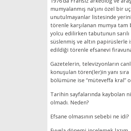
1976’da Fransız arkeolog ve ara
mumyalanmış na’şını özel bir uça
unutulmayanlar listesinde yerin
törenle karşılanan mumya tam bi
yolcu edilirken tabutunun sarılı 
süslenmiş ve altın papirüslerle 
edildiği törenle efsanevi firavun
Gazetelerin, televizyonların canl
konuşulan tören(ler)in yanı sıra
bölümüne ise “müteveffa kral” o
Tarihin sayfalarında kaybolan n
olmadı. Neden?
Efsane olmasının sebebi ne idi?
Evvela dönemi incelemek lazım.