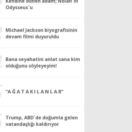
2
Kendine dönen adam; Nolan´ın
Odysseus´u
3
Michael Jackson biyografisinin
devam filmi duyuruldu
4
Bana seyahatini anlat sana kim
olduğunu söyleyeyim!
5
“A Ğ A T A K I L A N L A R”
6
Trump, ABD´de doğumla gelen
vatandaşlığı kaldırıyor