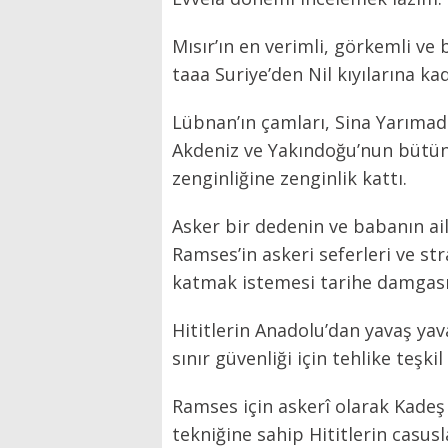
Mısır’ın en verimli, görkemli v
taaa Suriye’den Nil kıyılarına k
Lübnan’ın çamları, Sina Yarımada
Akdeniz ve Yakındoğu’nun bütün t
zenginliğine zenginlik kattı.
Asker bir dedenin ve babanın ail
Ramses’in askeri seferleri ve str
katmak istemesi tarihe damgası
Hititlerin Anadolu’dan yavaş ya
sınır güvenliği için tehlike teşki
Ramses için askerî olarak Kadeş 
tekniğine sahip Hititlerin casus