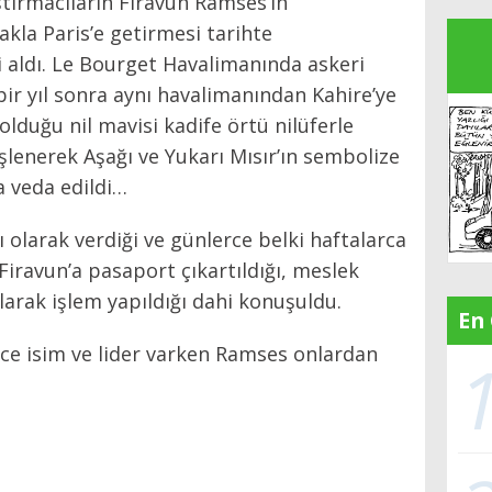
ştırmacıların Firavun Ramses’in
kla Paris’e getirmesi tarihte
i aldı. Le Bourget Havalimanında askeri
r yıl sonra aynı havalimanından Kahire’ye
olduğu nil mavisi kadife örtü nilüferle
işlenerek Aşağı ve Yukarı Mısır’ın sembolize
a veda edildi…
ı olarak verdiği ve günlerce belki haftalarca
 Firavun’a pasaport çıkartıldığı, meslek
larak işlem yapıldığı dahi konuşuldu.
En
ice isim ve lider varken Ramses onlardan