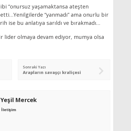
i gibi “onursuz yaşamaktansa ateşten
etti…Yenilgilerde “yanmadı” ama onurlu bir
h ise bu anlatıya sarıldı ve bırakmadı…
ir lider olmaya devam ediyor, mumya olsa
Sonraki Yazı
Arapların savaşçı kraliçesi
S
Yeşil Mercek
İletişim