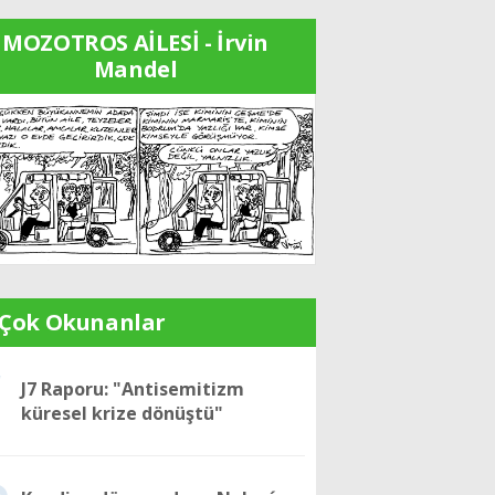
MOZOTROS AİLESİ - İrvin
Mandel
 Çok Okunanlar
1
J7 Raporu: "Antisemitizm
küresel krize dönüştü"