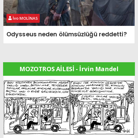
İvo MOLİNAS
Odysseus neden ölümsüzlüğü reddetti?
MOZOTROS AİLESİ - İrvin Mandel