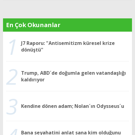
En Çok Okunanlar
1
J7 Raporu: "Antisemitizm küresel krize
dönüştü"
2
Trump, ABD´de doğumla gelen vatandaşlığı
kaldırıyor
3
Kendine dönen adam; Nolan´ın Odysseus´u
Bana seyahatini anlat sana kim olduğunu