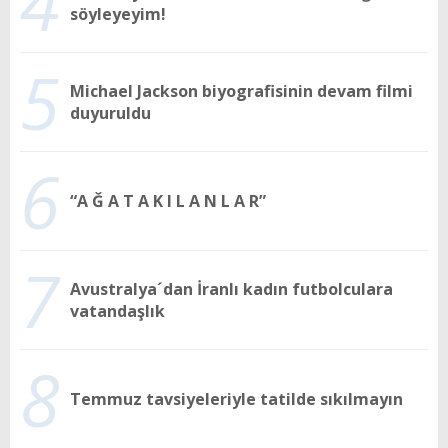
4
söyleyeyim!
5
Michael Jackson biyografisinin devam filmi
duyuruldu
6
“A Ğ A T A K I L A N L A R”
7
Avustralya´dan İranlı kadın futbolculara
vatandaşlık
8
Temmuz tavsiyeleriyle tatilde sıkılmayın