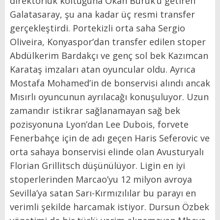
direktörlük koltuğuna Okan Buruk’u getiren
Galatasaray, şu ana kadar üç resmi transfer
gerçekleştirdi. Portekizli orta saha Sergio
Oliveira, Konyaspor’dan transfer edilen stoper
Abdülkerim Bardakçı ve genç sol bek Kazımcan
Karataş imzaları atan oyuncular oldu. Ayrıca
Mostafa Mohamed’in de bonservisi alındı ancak
Mısırlı oyuncunun ayrılacağı konuşuluyor. Uzun
zamandır istikrar sağlanamayan sağ bek
pozisyonuna Lyon’dan Lee Dubois, forvete
Fenerbahçe için de adı geçen Haris Seferovic ve
orta sahaya bonservisi elinde olan Avusturyalı
Florian Grillitsch düşünülüyor. Ligin en iyi
stoperlerinden Marcao’yu 12 milyon avroya
Sevilla’ya satan Sarı-Kırmızılılar bu parayı en
verimli şekilde harcamak istiyor. Dursun Özbek