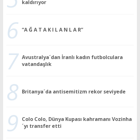
kaldırıyor
6
“A Ğ A T A K I L A N L A R”
7
Avustralya´dan İranlı kadın futbolculara
vatandaşlık
8
Britanya´da antisemitizm rekor seviyede
9
Colo Colo, Dünya Kupası kahramanı Vozinha
´yı transfer etti