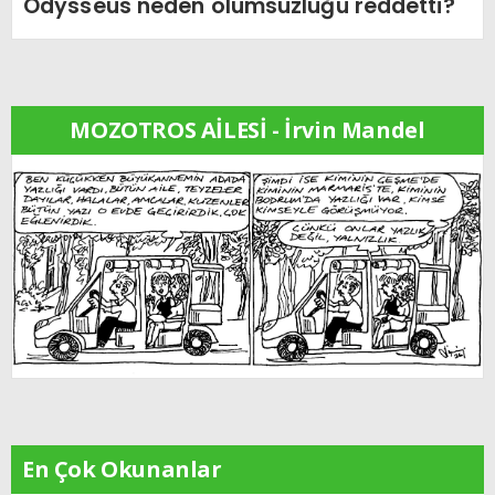
Odysseus neden ölümsüzlüğü reddetti?
MOZOTROS AİLESİ - İrvin Mandel
En Çok Okunanlar