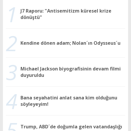
1
J7 Raporu: "Antisemitizm küresel krize
dönüştü"
2
Kendine dönen adam; Nolan´ın Odysseus´u
3
Michael Jackson biyografisinin devam filmi
duyuruldu
4
Bana seyahatini anlat sana kim olduğunu
söyleyeyim!
5
Trump, ABD´de doğumla gelen vatandaşlığı