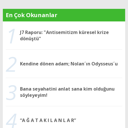
En Çok Okunanlar
1
J7 Raporu: "Antisemitizm küresel krize
dönüştü"
2
Kendine dönen adam; Nolan´ın Odysseus´u
3
Bana seyahatini anlat sana kim olduğunu
söyleyeyim!
4
“A Ğ A T A K I L A N L A R”