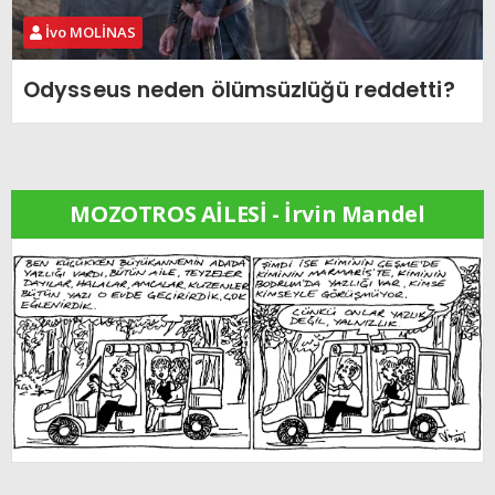
İvo MOLİNAS
Odysseus neden ölümsüzlüğü reddetti?
MOZOTROS AİLESİ - İrvin Mandel