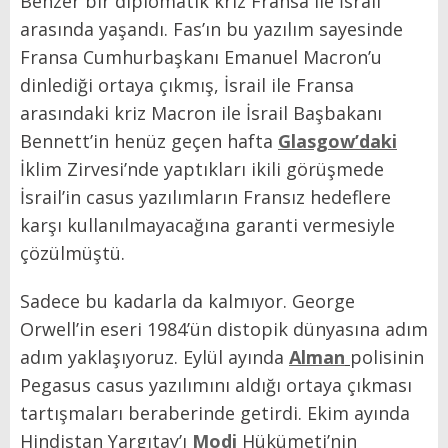
Benzer bir diplomatik kriz Fransa ile İsrail
arasında yaşandı. Fas’ın bu yazılım sayesinde
Fransa Cumhurbaşkanı Emanuel Macron’u
dinlediği ortaya çıkmış, İsrail ile Fransa
arasındaki kriz Macron ile İsrail Başbakanı
Bennett’in henüz geçen hafta
Glasgow’daki
İklim Zirvesi’nde yaptıkları ikili görüşmede
İsrail’in casus yazılımların Fransız hedeflere
karşı kullanılmayacağına garanti vermesiyle
çözülmüştü.
Sadece bu kadarla da kalmıyor. George
Orwell’in eseri 1984’ün distopik dünyasına adım
adım yaklaşıyoruz. Eylül ayında
Alman
polisinin
Pegasus casus yazılımını aldığı ortaya çıkması
tartışmaları beraberinde getirdi. Ekim ayında
Hindistan Yargıtay’ı
Modi
Hükümeti’nin