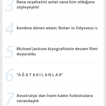
3
Bana seyahatini anlat sana kim olduğunu
söyleyeyim!
4
Kendine dönen adam; Nolan´ın Odysseus´u
5
Michael Jackson biyografisinin devam filmi
duyuruldu
6
“A Ğ A T A K I L A N L A R”
7
Avustralya´dan İranlı kadın futbolculara
vatandaşlık