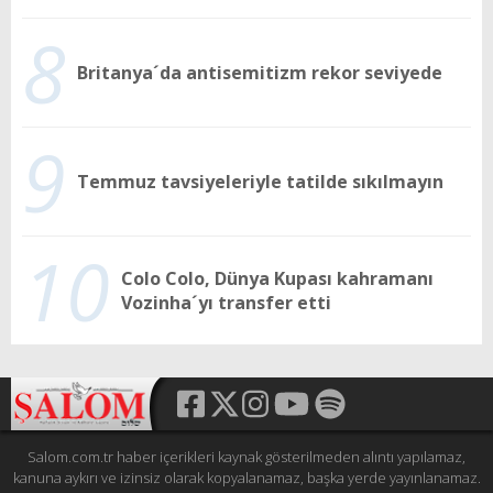
8
Britanya´da antisemitizm rekor seviyede
9
Temmuz tavsiyeleriyle tatilde sıkılmayın
10
Colo Colo, Dünya Kupası kahramanı
Vozinha´yı transfer etti
Salom.com.tr haber içerikleri kaynak gösterilmeden alıntı yapılamaz,
kanuna aykırı ve izinsiz olarak kopyalanamaz, başka yerde yayınlanamaz.