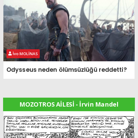
İvo MOLİNAS
Odysseus neden ölümsüzlüğü reddetti?
MOZOTROS AİLESİ - İrvin Mandel